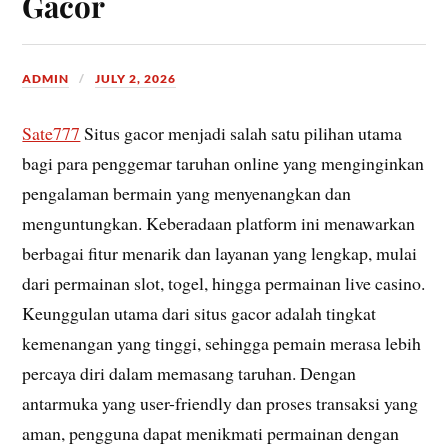
Gacor
ADMIN
JULY 2, 2026
Sate777
Situs gacor menjadi salah satu pilihan utama
bagi para penggemar taruhan online yang menginginkan
pengalaman bermain yang menyenangkan dan
menguntungkan. Keberadaan platform ini menawarkan
berbagai fitur menarik dan layanan yang lengkap, mulai
dari permainan slot, togel, hingga permainan live casino.
Keunggulan utama dari situs gacor adalah tingkat
kemenangan yang tinggi, sehingga pemain merasa lebih
percaya diri dalam memasang taruhan. Dengan
antarmuka yang user-friendly dan proses transaksi yang
aman, pengguna dapat menikmati permainan dengan