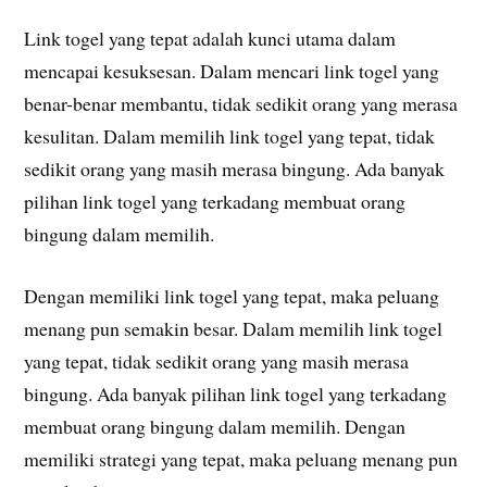
Link togel yang tepat adalah kunci utama dalam
mencapai kesuksesan. Dalam mencari link togel yang
benar-benar membantu, tidak sedikit orang yang merasa
kesulitan. Dalam memilih link togel yang tepat, tidak
sedikit orang yang masih merasa bingung. Ada banyak
pilihan link togel yang terkadang membuat orang
bingung dalam memilih.
Dengan memiliki link togel yang tepat, maka peluang
menang pun semakin besar. Dalam memilih link togel
yang tepat, tidak sedikit orang yang masih merasa
bingung. Ada banyak pilihan link togel yang terkadang
membuat orang bingung dalam memilih. Dengan
memiliki strategi yang tepat, maka peluang menang pun