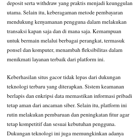
deposit serta withdraw yang praktis menjadi keunggulan
utama. Selain itu, keberagaman metode pembayaran
mendukung kenyamanan pengguna dalam melakukan
transaksi kapan saja dan di mana saja. Kemampuan
untuk bermain melalui berbagai perangkat, termasuk
ponsel dan komputer, menambah fleksibilitas dalam
menikmati layanan terbaik dari platform ini.
Keberhasilan situs gacor tidak lepas dari dukungan
teknologi terbaru yang diterapkan. Sistem keamanan
berlapis dan enkripsi data memastikan informasi pribadi
tetap aman dari ancaman siber. Selain itu, platform ini
rutin melakukan pembaruan dan peningkatan fitur agar
tetap kompetitif dan sesuai kebutuhan pengguna.
Dukungan teknologi ini juga memungkinkan adanya