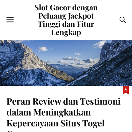
Slot Gacor dengan
Peluang Jackpot
Tinggi dan Fitur
Lengkap
Peran Review dan Testimoni
dalam Meningkatkan
Kepercayaan Situs Togel