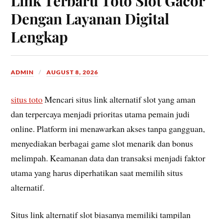
Link Terbaru Toto Slot Gacor
Dengan Layanan Digital
Lengkap
ADMIN
AUGUST 8, 2026
situs toto
Mencari situs link alternatif slot yang aman
dan terpercaya menjadi prioritas utama pemain judi
online. Platform ini menawarkan akses tanpa gangguan,
menyediakan berbagai game slot menarik dan bonus
melimpah. Keamanan data dan transaksi menjadi faktor
utama yang harus diperhatikan saat memilih situs
alternatif.
Situs link alternatif slot biasanya memiliki tampilan