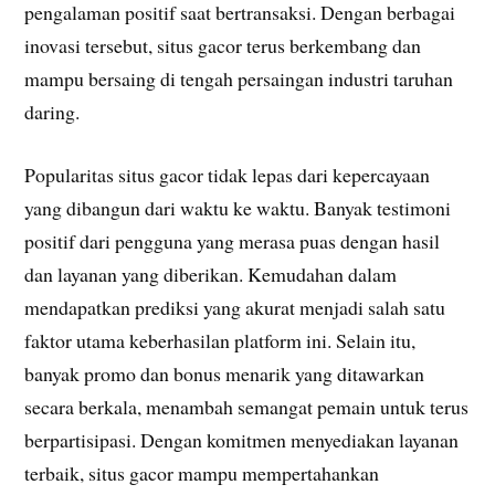
pengalaman positif saat bertransaksi. Dengan berbagai
inovasi tersebut, situs gacor terus berkembang dan
mampu bersaing di tengah persaingan industri taruhan
daring.
Popularitas situs gacor tidak lepas dari kepercayaan
yang dibangun dari waktu ke waktu. Banyak testimoni
positif dari pengguna yang merasa puas dengan hasil
dan layanan yang diberikan. Kemudahan dalam
mendapatkan prediksi yang akurat menjadi salah satu
faktor utama keberhasilan platform ini. Selain itu,
banyak promo dan bonus menarik yang ditawarkan
secara berkala, menambah semangat pemain untuk terus
berpartisipasi. Dengan komitmen menyediakan layanan
terbaik, situs gacor mampu mempertahankan