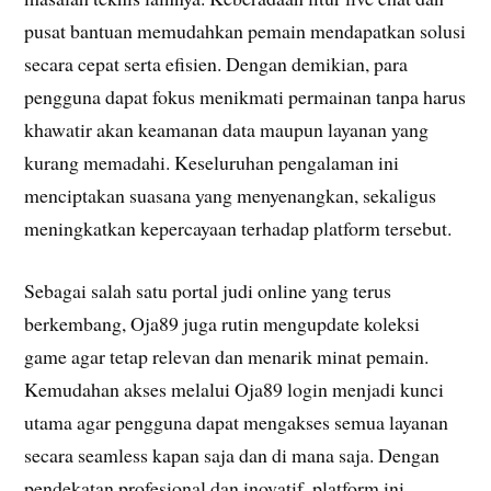
pusat bantuan memudahkan pemain mendapatkan solusi
secara cepat serta efisien. Dengan demikian, para
pengguna dapat fokus menikmati permainan tanpa harus
khawatir akan keamanan data maupun layanan yang
kurang memadahi. Keseluruhan pengalaman ini
menciptakan suasana yang menyenangkan, sekaligus
meningkatkan kepercayaan terhadap platform tersebut.
Sebagai salah satu portal judi online yang terus
berkembang, Oja89 juga rutin mengupdate koleksi
game agar tetap relevan dan menarik minat pemain.
Kemudahan akses melalui Oja89 login menjadi kunci
utama agar pengguna dapat mengakses semua layanan
secara seamless kapan saja dan di mana saja. Dengan
pendekatan profesional dan inovatif, platform ini