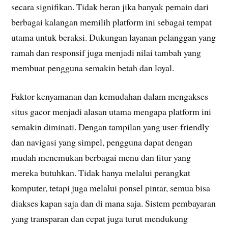
secara signifikan. Tidak heran jika banyak pemain dari
berbagai kalangan memilih platform ini sebagai tempat
utama untuk beraksi. Dukungan layanan pelanggan yang
ramah dan responsif juga menjadi nilai tambah yang
membuat pengguna semakin betah dan loyal.
Faktor kenyamanan dan kemudahan dalam mengakses
situs gacor menjadi alasan utama mengapa platform ini
semakin diminati. Dengan tampilan yang user-friendly
dan navigasi yang simpel, pengguna dapat dengan
mudah menemukan berbagai menu dan fitur yang
mereka butuhkan. Tidak hanya melalui perangkat
komputer, tetapi juga melalui ponsel pintar, semua bisa
diakses kapan saja dan di mana saja. Sistem pembayaran
yang transparan dan cepat juga turut mendukung