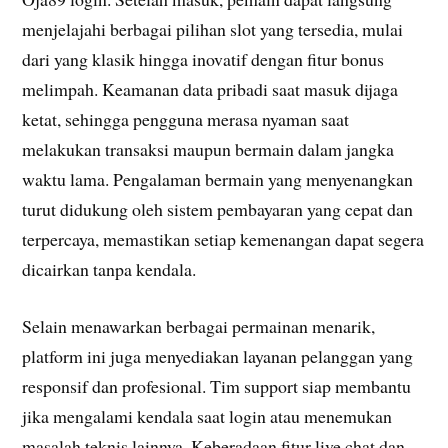
menjelajahi berbagai pilihan slot yang tersedia, mulai
dari yang klasik hingga inovatif dengan fitur bonus
melimpah. Keamanan data pribadi saat masuk dijaga
ketat, sehingga pengguna merasa nyaman saat
melakukan transaksi maupun bermain dalam jangka
waktu lama. Pengalaman bermain yang menyenangkan
turut didukung oleh sistem pembayaran yang cepat dan
terpercaya, memastikan setiap kemenangan dapat segera
dicairkan tanpa kendala.
Selain menawarkan berbagai permainan menarik,
platform ini juga menyediakan layanan pelanggan yang
responsif dan profesional. Tim support siap membantu
jika mengalami kendala saat login atau menemukan
masalah teknis lainnya. Keberadaan fitur live chat dan