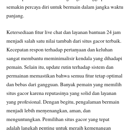
semakin percaya diri untuk bermain dalam jangka waktu
panjang.
Ketersediaan fitur live chat dan layanan bantuan 24 jam
menjadi salah satu nilai tambah dari situs gacor terbaik.
Kecepatan respon terhadap pertanyaan dan keluhan
sangat membantu meminimalisir kendala yang dihadapi
pemain. Selain itu, update rutin terhadap sistem dan
permainan memastikan bahwa semua fitur tetap optimal
dan bebas dari gangguan. Banyak pemain yang memilih
situs gacor karena reputasinya yang solid dan layanan
yang profesional. Dengan begitu, pengalaman bermain
menjadi lebih menyenangkan, aman, dan
menguntungkan. Pemilihan situs gacor yang tepat
adalah langkah penting untuk meraih kemenangan