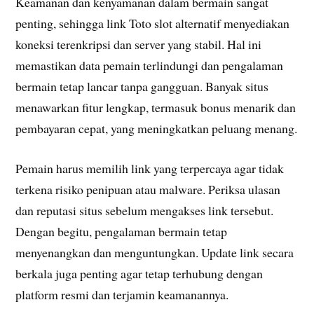
Keamanan dan kenyamanan dalam bermain sangat
penting, sehingga link Toto slot alternatif menyediakan
koneksi terenkripsi dan server yang stabil. Hal ini
memastikan data pemain terlindungi dan pengalaman
bermain tetap lancar tanpa gangguan. Banyak situs
menawarkan fitur lengkap, termasuk bonus menarik dan
pembayaran cepat, yang meningkatkan peluang menang.
Pemain harus memilih link yang terpercaya agar tidak
terkena risiko penipuan atau malware. Periksa ulasan
dan reputasi situs sebelum mengakses link tersebut.
Dengan begitu, pengalaman bermain tetap
menyenangkan dan menguntungkan. Update link secara
berkala juga penting agar tetap terhubung dengan
platform resmi dan terjamin keamanannya.