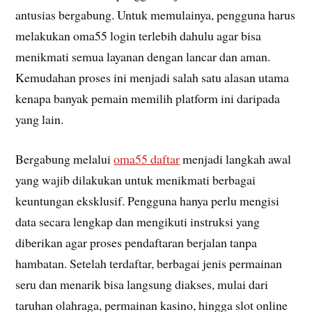
antusias bergabung. Untuk memulainya, pengguna harus
melakukan oma55 login terlebih dahulu agar bisa
menikmati semua layanan dengan lancar dan aman.
Kemudahan proses ini menjadi salah satu alasan utama
kenapa banyak pemain memilih platform ini daripada
yang lain.
Bergabung melalui
oma55 daftar
menjadi langkah awal
yang wajib dilakukan untuk menikmati berbagai
keuntungan eksklusif. Pengguna hanya perlu mengisi
data secara lengkap dan mengikuti instruksi yang
diberikan agar proses pendaftaran berjalan tanpa
hambatan. Setelah terdaftar, berbagai jenis permainan
seru dan menarik bisa langsung diakses, mulai dari
taruhan olahraga, permainan kasino, hingga slot online