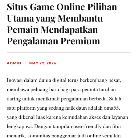
Situs Game Online Pilihan
Utama yang Membantu
Pemain Mendapatkan
Pengalaman Premium
ADMIN
MAY 22, 2026
Inovasi dalam dunia digital terus berkembang pesat,
membawa peluang baru bagi para pecinta taruhan
daring untuk menikmati pengalaman berbeda. Salah
satu platform yang sedang naik daun adalah oma55,
yang dikenal luas karena kemudahan akses dan layanan
lengkapnya. Dengan tampilan user-friendly dan fitur
menarik, komunitas penggemar judi online semakin