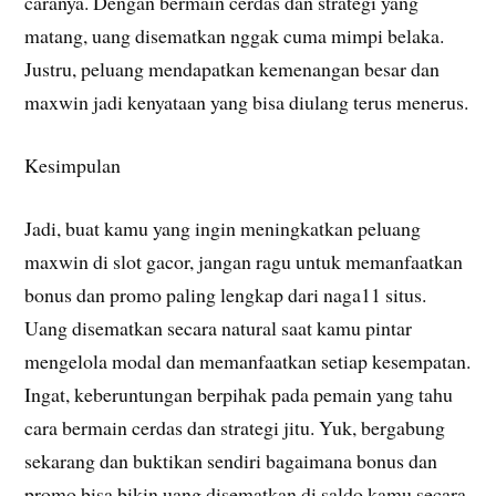
caranya. Dengan bermain cerdas dan strategi yang
matang, uang disematkan nggak cuma mimpi belaka.
Justru, peluang mendapatkan kemenangan besar dan
maxwin jadi kenyataan yang bisa diulang terus menerus.
Kesimpulan
Jadi, buat kamu yang ingin meningkatkan peluang
maxwin di slot gacor, jangan ragu untuk memanfaatkan
bonus dan promo paling lengkap dari naga11 situs.
Uang disematkan secara natural saat kamu pintar
mengelola modal dan memanfaatkan setiap kesempatan.
Ingat, keberuntungan berpihak pada pemain yang tahu
cara bermain cerdas dan strategi jitu. Yuk, bergabung
sekarang dan buktikan sendiri bagaimana bonus dan
promo bisa bikin uang disematkan di saldo kamu secara