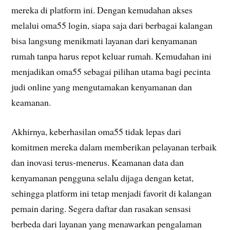
mereka di platform ini. Dengan kemudahan akses
melalui oma55 login, siapa saja dari berbagai kalangan
bisa langsung menikmati layanan dari kenyamanan
rumah tanpa harus repot keluar rumah. Kemudahan ini
menjadikan oma55 sebagai pilihan utama bagi pecinta
judi online yang mengutamakan kenyamanan dan
keamanan.
Akhirnya, keberhasilan oma55 tidak lepas dari
komitmen mereka dalam memberikan pelayanan terbaik
dan inovasi terus-menerus. Keamanan data dan
kenyamanan pengguna selalu dijaga dengan ketat,
sehingga platform ini tetap menjadi favorit di kalangan
pemain daring. Segera daftar dan rasakan sensasi
berbeda dari layanan yang menawarkan pengalaman