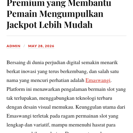
Premium yang Membantu
Pemain Mengumpulkan
Jackpot Lebih Mudah
ADMIN
MAY 28, 2026
Bersaing di dunia perjudian digital semakin menarik
berkat inovasi yang terus berkembang, dan salah satu
nama yang mencuri perhatian adalah
Emaswangi
.
Platform ini menawarkan pengalaman bermain slot yang
tak terlupakan, menggabungkan teknologi terbaru
dengan desain visual memukau. Keunggulan utama dari
Emaswangi terletak pada ragam permainan slot yang
lengkap dan variatif, mampu memenuhi hasrat para