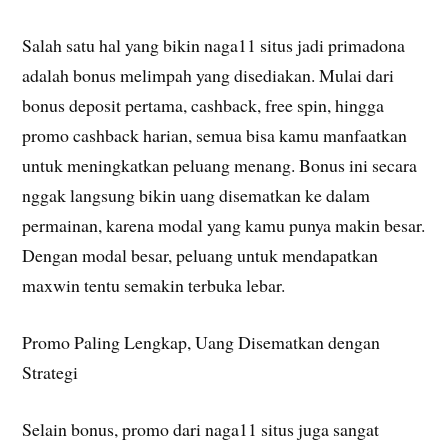
Salah satu hal yang bikin naga11 situs jadi primadona
adalah bonus melimpah yang disediakan. Mulai dari
bonus deposit pertama, cashback, free spin, hingga
promo cashback harian, semua bisa kamu manfaatkan
untuk meningkatkan peluang menang. Bonus ini secara
nggak langsung bikin uang disematkan ke dalam
permainan, karena modal yang kamu punya makin besar.
Dengan modal besar, peluang untuk mendapatkan
maxwin tentu semakin terbuka lebar.
Promo Paling Lengkap, Uang Disematkan dengan
Strategi
Selain bonus, promo dari naga11 situs juga sangat