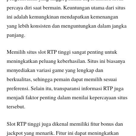
percaya diri saat bermain. Keuntungan utama dari situs
ini adalah kemungkinan mendapatkan kemenangan
yang lebih konsisten dan menguntungkan dalam jangka
panjang.
Memilih situs slot RTP tinggi sangat penting untuk
meningkatkan peluang keberhasilan. Situs ini biasanya
menyediakan variasi game yang lengkap dan
berkualitas, sehingga pemain dapat memilih sesuai
preferensi. Selain itu, transparansi informasi RTP juga
menjadi faktor penting dalam menilai kepercayaan situs
tersebut.
Slot RTP tinggi juga dikenal memiliki fitur bonus dan
jackpot yang menarik. Fitur ini dapat meningkatkan