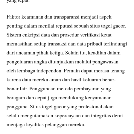
Faktor keamanan dan transparansi menjadi aspek
penting dalam menilai reputasi sebuah situs togel gacor.
Sistem enkripsi data dan prosedur verifikasi ketat
memastikan setiap transaksi dan data pribadi terlindungi
dari ancaman pihak ketiga. Selain itu, keadilan dalam
pengeluaran angka ditunjukkan melalui pengawasan
oleh lembaga independen. Pemain dapat merasa tenang
karena data mereka aman dan hasil keluaran benar-
benar fair. Penggunaan metode pembayaran yang
beragam dan cepat juga mendukung kenyamanan
pengguna. Situs togel gacor yang profesional akan
selalu mengutamakan kepercayaan dan integritas demi
menjaga loyalitas pelanggan mereka.