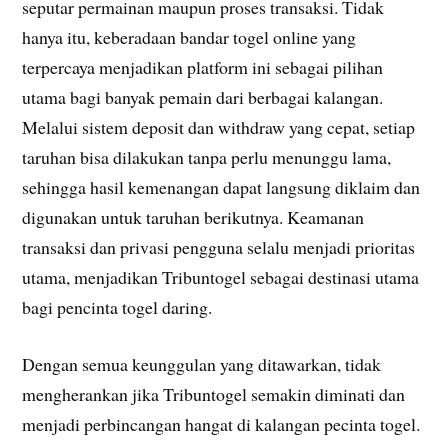
seputar permainan maupun proses transaksi. Tidak
hanya itu, keberadaan bandar togel online yang
terpercaya menjadikan platform ini sebagai pilihan
utama bagi banyak pemain dari berbagai kalangan.
Melalui sistem deposit dan withdraw yang cepat, setiap
taruhan bisa dilakukan tanpa perlu menunggu lama,
sehingga hasil kemenangan dapat langsung diklaim dan
digunakan untuk taruhan berikutnya. Keamanan
transaksi dan privasi pengguna selalu menjadi prioritas
utama, menjadikan Tribuntogel sebagai destinasi utama
bagi pencinta togel daring.
Dengan semua keunggulan yang ditawarkan, tidak
mengherankan jika Tribuntogel semakin diminati dan
menjadi perbincangan hangat di kalangan pecinta togel.