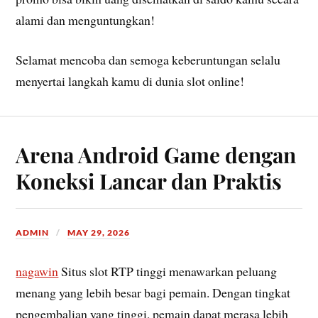
alami dan menguntungkan!
Selamat mencoba dan semoga keberuntungan selalu
menyertai langkah kamu di dunia slot online!
Arena Android Game dengan
Koneksi Lancar dan Praktis
ADMIN
MAY 29, 2026
nagawin
Situs slot RTP tinggi menawarkan peluang
menang yang lebih besar bagi pemain. Dengan tingkat
pengembalian yang tinggi, pemain dapat merasa lebih