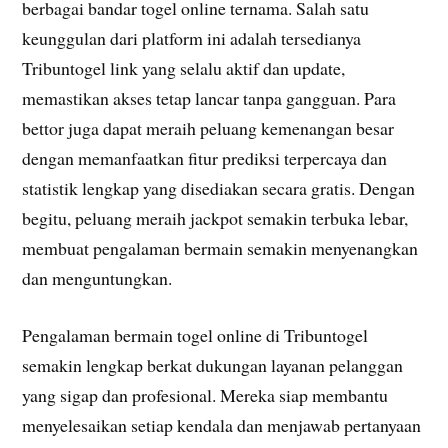
berbagai bandar togel online ternama. Salah satu
keunggulan dari platform ini adalah tersedianya
Tribuntogel link yang selalu aktif dan update,
memastikan akses tetap lancar tanpa gangguan. Para
bettor juga dapat meraih peluang kemenangan besar
dengan memanfaatkan fitur prediksi terpercaya dan
statistik lengkap yang disediakan secara gratis. Dengan
begitu, peluang meraih jackpot semakin terbuka lebar,
membuat pengalaman bermain semakin menyenangkan
dan menguntungkan.
Pengalaman bermain togel online di Tribuntogel
semakin lengkap berkat dukungan layanan pelanggan
yang sigap dan profesional. Mereka siap membantu
menyelesaikan setiap kendala dan menjawab pertanyaan