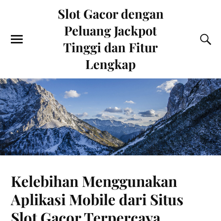
Slot Gacor dengan
Peluang Jackpot
Tinggi dan Fitur
Lengkap
Kelebihan Menggunakan
Aplikasi Mobile dari Situs
Slot Gacor Terpercaya