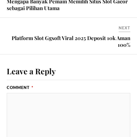
Mengapa Banyak Pemain Memilih Situs Slot Gacor
sebagai Pilihan Utama
NEXT
Platform Slot Ggsoft Viral 2025 Deposit 10k Aman
100%
Leave a Reply
COMMENT
*