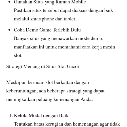
Gunakan Situs yang Ramah Mobile
Pastikan situs tersebut dapat diakses dengan baik
melalui smartphone dan tablet.
Coba Demo Game Terlebih Dulu
Banyak situs yang menawarkan mode demo;
manfaatkan ini untuk memahami cara kerja mesin
slot.
Strategi Menang di Situs Slot Gacor
Meskipun bermain slot berkaitan dengan
keberuntungan, ada beberapa strategi yang dapat
meningkatkan peluang kemenangan Anda:
Kelola Modal dengan Baik
Tentukan batas kerugian dan kemenangan agar tidak