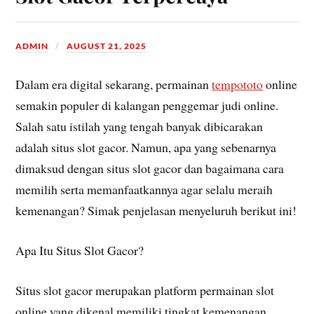
ADMIN
AUGUST 21, 2025
Dalam era digital sekarang, permainan
tempototo
online
semakin populer di kalangan penggemar judi online.
Salah satu istilah yang tengah banyak dibicarakan
adalah situs slot gacor. Namun, apa yang sebenarnya
dimaksud dengan situs slot gacor dan bagaimana cara
memilih serta memanfaatkannya agar selalu meraih
kemenangan? Simak penjelasan menyeluruh berikut ini!
Apa Itu Situs Slot Gacor?
Situs slot gacor merupakan platform permainan slot
online yang dikenal memiliki tingkat kemenangan