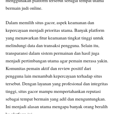
menggunakan platform tersebut sebagai tempat utama
bermain judi online.
Dalam memilih situs gacor, aspek keamanan dan
kepercayaan menjadi prioritas utama. Banyak platform
yang menawarkan fitur keamanan tingkat tinggi untuk
melindungi data dan transaksi pengguna. Selain itu,
transparansi dalam sistem permainan dan hasil juga
menjadi pertimbangan utama agar pemain merasa yakin.
Komunitas pemain aktif dan review positif dari
pengguna lain menambah kepercayaan terhadap situs
tersebut. Dengan layanan yang profesional dan integritas
tinggi, situs gacor mampu mempertahankan reputasi
sebagai tempat bermain yang adil dan menguntungkan.
Ini menjadi alasan utama mengapa banyak orang beralih
ke platform ini.