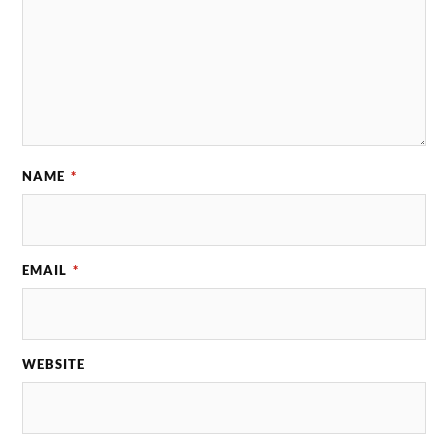
NAME
*
EMAIL
*
WEBSITE