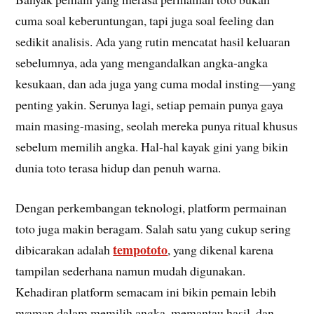
cuma soal keberuntungan, tapi juga soal feeling dan
sedikit analisis. Ada yang rutin mencatat hasil keluaran
sebelumnya, ada yang mengandalkan angka-angka
kesukaan, dan ada juga yang cuma modal insting—yang
penting yakin. Serunya lagi, setiap pemain punya gaya
main masing-masing, seolah mereka punya ritual khusus
sebelum memilih angka. Hal-hal kayak gini yang bikin
dunia toto terasa hidup dan penuh warna.
Dengan perkembangan teknologi, platform permainan
toto juga makin beragam. Salah satu yang cukup sering
tempototo
dibicarakan adalah
, yang dikenal karena
tampilan sederhana namun mudah digunakan.
Kehadiran platform semacam ini bikin pemain lebih
nyaman dalam memilih angka, memantau hasil, dan