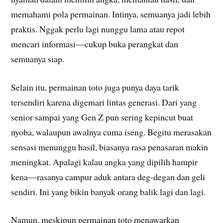
memahami pola permainan. Intinya, semuanya jadi lebih
praktis. Nggak perlu lagi nunggu lama atau repot
mencari informasi—cukup buka perangkat dan
semuanya siap.
Selain itu, permainan toto juga punya daya tarik
tersendiri karena digemari lintas generasi. Dari yang
senior sampai yang Gen Z pun sering kepincut buat
nyoba, walaupun awalnya cuma iseng. Begitu merasakan
sensasi menunggu hasil, biasanya rasa penasaran makin
meningkat. Apalagi kalau angka yang dipilih hampir
kena—rasanya campur aduk antara deg-degan dan geli
sendiri. Ini yang bikin banyak orang balik lagi dan lagi.
Namun, meskipun permainan toto menawarkan