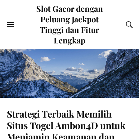
Slot Gacor dengan
Peluang Jackpot
Tinggi dan Fitur
Lengkap
Strategi Terbaik Memilih
Situs Togel Ambon4D untuk
Menjamin Keamanan dan