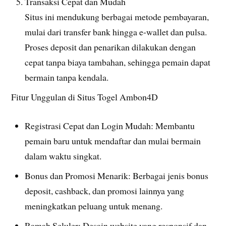
Transaksi Cepat dan Mudah
Situs ini mendukung berbagai metode pembayaran,
mulai dari transfer bank hingga e-wallet dan pulsa.
Proses deposit dan penarikan dilakukan dengan
cepat tanpa biaya tambahan, sehingga pemain dapat
bermain tanpa kendala.
Fitur Unggulan di Situs Togel Ambon4D
Registrasi Cepat dan Login Mudah: Membantu
pemain baru untuk mendaftar dan mulai bermain
dalam waktu singkat.
Bonus dan Promosi Menarik: Berbagai jenis bonus
deposit, cashback, dan promosi lainnya yang
meningkatkan peluang untuk menang.
Ramah Seluler: Desain website yang responsif dan