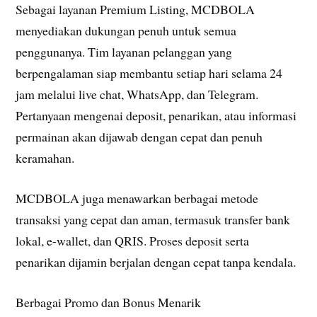
Sebagai layanan Premium Listing, MCDBOLA
menyediakan dukungan penuh untuk semua
penggunanya. Tim layanan pelanggan yang
berpengalaman siap membantu setiap hari selama 24
jam melalui live chat, WhatsApp, dan Telegram.
Pertanyaan mengenai deposit, penarikan, atau informasi
permainan akan dijawab dengan cepat dan penuh
keramahan.
MCDBOLA juga menawarkan berbagai metode
transaksi yang cepat dan aman, termasuk transfer bank
lokal, e-wallet, dan QRIS. Proses deposit serta
penarikan dijamin berjalan dengan cepat tanpa kendala.
Berbagai Promo dan Bonus Menarik