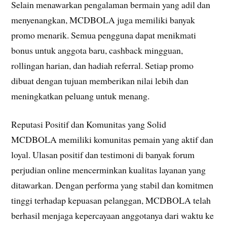
Selain menawarkan pengalaman bermain yang adil dan
menyenangkan, MCDBOLA juga memiliki banyak
promo menarik. Semua pengguna dapat menikmati
bonus untuk anggota baru, cashback mingguan,
rollingan harian, dan hadiah referral. Setiap promo
dibuat dengan tujuan memberikan nilai lebih dan
meningkatkan peluang untuk menang.
Reputasi Positif dan Komunitas yang Solid
MCDBOLA memiliki komunitas pemain yang aktif dan
loyal. Ulasan positif dan testimoni di banyak forum
perjudian online mencerminkan kualitas layanan yang
ditawarkan. Dengan performa yang stabil dan komitmen
tinggi terhadap kepuasan pelanggan, MCDBOLA telah
berhasil menjaga kepercayaan anggotanya dari waktu ke