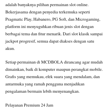
adalah banyaknya pilihan permainan slot online.
Bekerjasama dengan penyedia terkemuka seperti
Pragmatic Play, Habanero, PG Soft, dan Microgaming,
platform ini menyuguhkan ribuan jenis slot dengan
berbagai tema dan fitur menarik. Dari slot klasik sampai
jackpot progresif, semua dapat diakses dengan satu
akun.
Setiap permainan di MCDBOLA dirancang agar mudah
dimainkan, baik di komputer maupun perangkat mobile.
Grafis yang memukau, efek suara yang mendalam, dan
antarmuka yang ramah pengguna menjadikan
pengalaman bermain lebih menyenangkan.
Pelayanan Premium 24 Jam