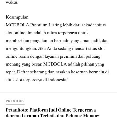
waktu.
Kesimpulan
MCDBOLA Premium Listing lebih dari sekadar situs
slot online; ini adalah mitra terpercaya untuk
memberikan pengalaman bermain yang aman, adil, dan
menguntungkan. Jika Anda sedang mencari situs slot
online resmi dengan layanan premium dan peluang
menang yang besar, MCDBOLA adalah pilihan yang
tepat. Daftar sekarang dan rasakan keseruan bermain di
situs slot terpercaya di Indonesia!
PREVIOUS
Petanitoto: Platform Judi Online Terpercaya
dengan Layanan Terbaik dan Peluang Menang