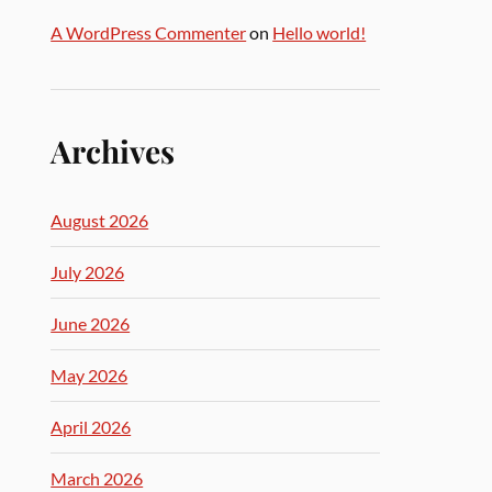
A WordPress Commenter
on
Hello world!
Archives
August 2026
July 2026
June 2026
May 2026
April 2026
March 2026