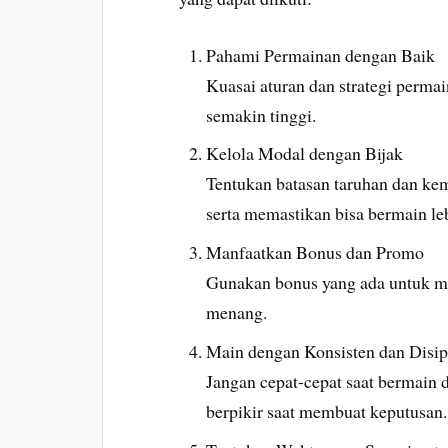
Pahami Permainan dengan Baik
Kuasai aturan dan strategi perma
semakin tinggi.
Kelola Modal dengan Bijak
Tentukan batasan taruhan dan ke
serta memastikan bisa bermain le
Manfaatkan Bonus dan Promo
Gunakan bonus yang ada untuk 
menang.
Main dengan Konsisten dan Disip
Jangan cepat-cepat saat bermain
berpikir saat membuat keputusan.