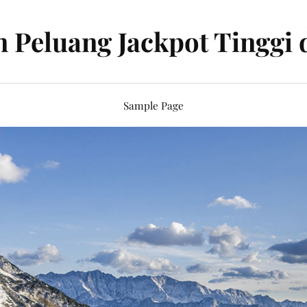
n Peluang Jackpot Tinggi 
Sample Page