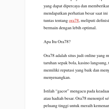
yang dapat dipercaya dan memberikan
mendapatkan perhatian besar saat ini
tuntas tentang
ora78
, meliputi definis
bermain dengan lebih optimal.
Apa Itu Ora78?
Ora78 adalah situs judi online yang 
taruhan sepak bola, kasino langsung, 
memiliki reputasi yang baik dan me
menyenangkan.
Istilah “gacor” mengacu pada keada
atau hadiah besar. Ora78 menonjol se
peluang tinggi untuk meraih kemenan