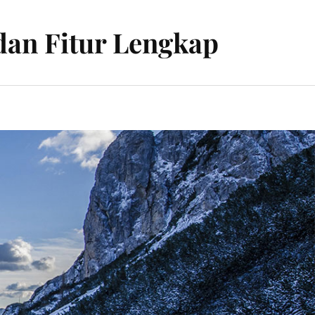
dan Fitur Lengkap