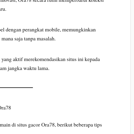
ru.
tibel dengan perangkat mobile, memungkinkan
 mana saja tanpa masalah.
 yang aktif merekomendasikan situs ini kepada
lam jangka waktu lama.
Ora78
in di situs gacor Ora78, berikut beberapa tips