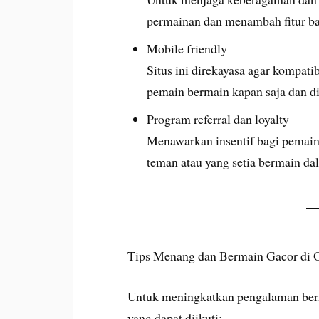
permainan dan menambah fitur ba
Mobile friendly
Situs ini direkayasa agar kompa
pemain bermain kapan saja dan di
Program referral dan loyalty
Menawarkan insentif bagi pemain
teman atau yang setia bermain da
Tips Menang dan Bermain Gacor di 
Untuk meningkatkan pengalaman berma
yang dapat diikuti: