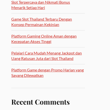
Slot Terpercaya dan Nikmati Bonus
Menarik Setiap Hari
Game Slot Thailand Terbaru Dengan
Konsep Permainan Kekinian
Platform Gaming Online Aman dengan
Kecepatan Akses Tinggi
Pelajari Cara Mudah Menang Jackpot dan
Uang Ratusan Juta dari Slot Thailand
Platform Game dengan Promo Harian yang
Sayang Dilewatkan
Recent Comments