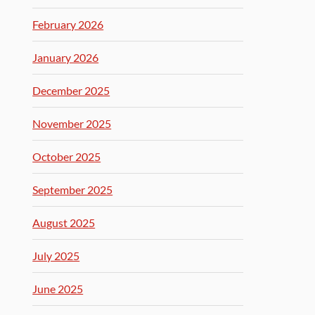
February 2026
January 2026
December 2025
November 2025
October 2025
September 2025
August 2025
July 2025
June 2025