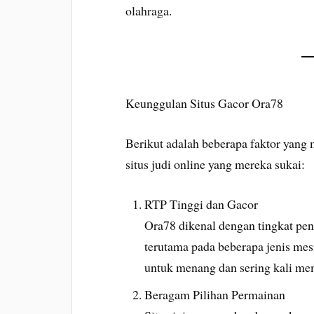
olahraga.
Keunggulan Situs Gacor Ora78
Berikut adalah beberapa faktor yan
situs judi online yang mereka sukai:
RTP Tinggi dan Gacor
Ora78 dikenal dengan tingkat pe
terutama pada beberapa jenis mes
untuk menang dan sering kali me
Beragam Pilihan Permainan