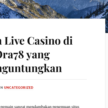
 Live Casino di
Ora78 yang
nguntungkan
IN
UNCATEGORIZED
ra pemain sangat mendambakan penemuan situs