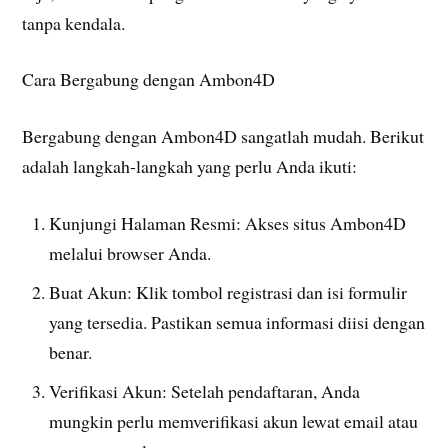
tanpa kendala.
Cara Bergabung dengan Ambon4D
Bergabung dengan Ambon4D sangatlah mudah. Berikut
adalah langkah-langkah yang perlu Anda ikuti:
Kunjungi Halaman Resmi: Akses situs Ambon4D
melalui browser Anda.
Buat Akun: Klik tombol registrasi dan isi formulir
yang tersedia. Pastikan semua informasi diisi dengan
benar.
Verifikasi Akun: Setelah pendaftaran, Anda
mungkin perlu memverifikasi akun lewat email atau