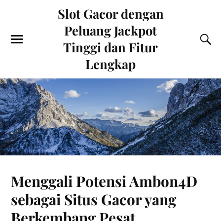
Slot Gacor dengan
Peluang Jackpot
Tinggi dan Fitur
Lengkap
Menggali Potensi Ambon4D
sebagai Situs Gacor yang
Berkembang Pesat