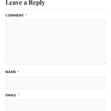
Leave a Reply
COMMENT
*
NAME
*
EMAIL
*