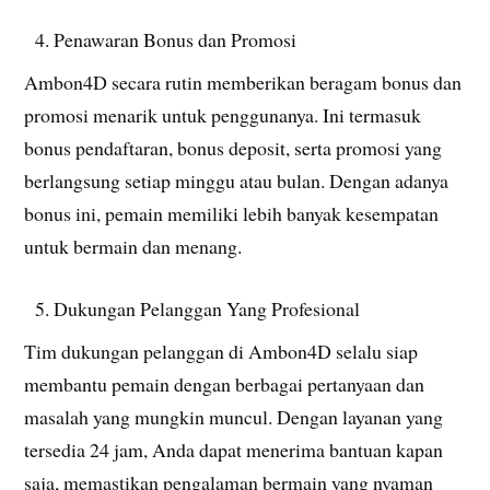
Penawaran Bonus dan Promosi
Ambon4D secara rutin memberikan beragam bonus dan
promosi menarik untuk penggunanya. Ini termasuk
bonus pendaftaran, bonus deposit, serta promosi yang
berlangsung setiap minggu atau bulan. Dengan adanya
bonus ini, pemain memiliki lebih banyak kesempatan
untuk bermain dan menang.
Dukungan Pelanggan Yang Profesional
Tim dukungan pelanggan di Ambon4D selalu siap
membantu pemain dengan berbagai pertanyaan dan
masalah yang mungkin muncul. Dengan layanan yang
tersedia 24 jam, Anda dapat menerima bantuan kapan
saja, memastikan pengalaman bermain yang nyaman