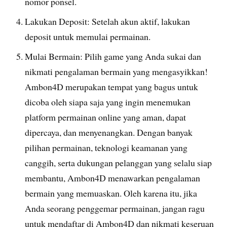
nomor ponsel.
Lakukan Deposit: Setelah akun aktif, lakukan
deposit untuk memulai permainan.
Mulai Bermain: Pilih game yang Anda sukai dan
nikmati pengalaman bermain yang mengasyikkan!
Ambon4D merupakan tempat yang bagus untuk
dicoba oleh siapa saja yang ingin menemukan
platform permainan online yang aman, dapat
dipercaya, dan menyenangkan. Dengan banyak
pilihan permainan, teknologi keamanan yang
canggih, serta dukungan pelanggan yang selalu siap
membantu, Ambon4D menawarkan pengalaman
bermain yang memuaskan. Oleh karena itu, jika
Anda seorang penggemar permainan, jangan ragu
untuk mendaftar di Ambon4D dan nikmati keseruan