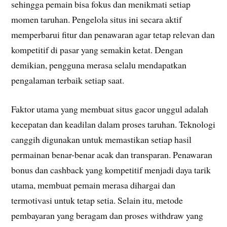
sehingga pemain bisa fokus dan menikmati setiap
momen taruhan. Pengelola situs ini secara aktif
memperbarui fitur dan penawaran agar tetap relevan dan
kompetitif di pasar yang semakin ketat. Dengan
demikian, pengguna merasa selalu mendapatkan
pengalaman terbaik setiap saat.
Faktor utama yang membuat situs gacor unggul adalah
kecepatan dan keadilan dalam proses taruhan. Teknologi
canggih digunakan untuk memastikan setiap hasil
permainan benar-benar acak dan transparan. Penawaran
bonus dan cashback yang kompetitif menjadi daya tarik
utama, membuat pemain merasa dihargai dan
termotivasi untuk tetap setia. Selain itu, metode
pembayaran yang beragam dan proses withdraw yang