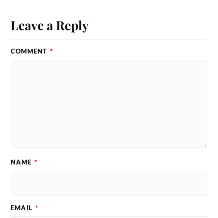
Leave a Reply
COMMENT
*
NAME
*
EMAIL
*