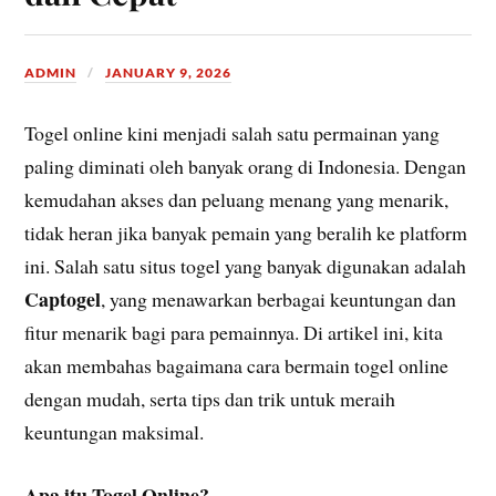
ADMIN
JANUARY 9, 2026
Togel online kini menjadi salah satu permainan yang
paling diminati oleh banyak orang di Indonesia. Dengan
kemudahan akses dan peluang menang yang menarik,
tidak heran jika banyak pemain yang beralih ke platform
ini. Salah satu situs togel yang banyak digunakan adalah
Captogel
, yang menawarkan berbagai keuntungan dan
fitur menarik bagi para pemainnya. Di artikel ini, kita
akan membahas bagaimana cara bermain togel online
dengan mudah, serta tips dan trik untuk meraih
keuntungan maksimal.
Apa itu Togel Online?