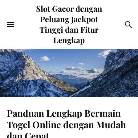
Slot Gacor dengan
Peluang Jackpot
Tinggi dan Fitur
Lengkap
Panduan Lengkap Bermain
Togel Online dengan Mudah
dan Cepat