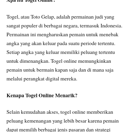
Togel, atau Toto Gelap, adalah permainan judi yang
sangat populer di berbagai negara, termasuk Indonesia.
Permainan ini mengharuskan pemain untuk menebak
angka yang akan keluar pada suatu periode tertentu.
Setiap angka yang keluar memiliki peluang tertentu
untuk dimenangkan. Togel online memungkinkan
pemain untuk bermain kapan saja dan di mana saja
melalui perangkat digital mereka.
Kenapa Togel Online Menarik?
Selain kemudahan akses, togel online memberikan
peluang kemenangan yang lebih besar karena pemain
dapat memilih berbagai jenis pasaran dan strategi