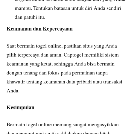
mampu. Tentukan batasan untuk diri Anda sendiri
dan patuhi itu.
Keamanan dan Kepercayaan
Saat bermain togel online, pastikan situs yang Anda
pilih terpercaya dan aman. Captogel memiliki sistem
keamanan yang ketat, sehingga Anda bisa bermain
dengan tenang dan fokus pada permainan tanpa
khawatir tentang keamanan data pribadi atau transaksi
Anda.
Kesimpulan
Bermain togel online memang sangat mengasyikkan
dan menguntungkan jika dilakukan dengan bijak.