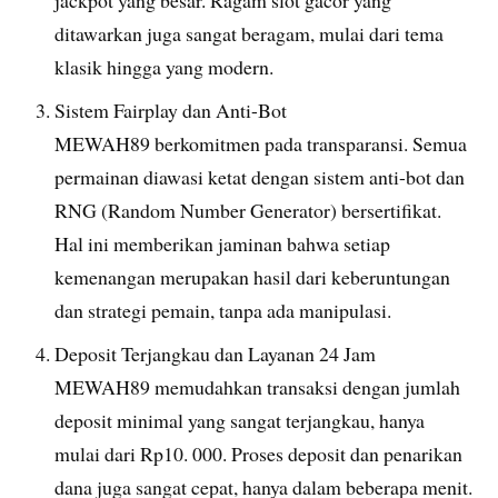
ditawarkan juga sangat beragam, mulai dari tema
klasik hingga yang modern.
Sistem Fairplay dan Anti-Bot
MEWAH89 berkomitmen pada transparansi. Semua
permainan diawasi ketat dengan sistem anti-bot dan
RNG (Random Number Generator) bersertifikat.
Hal ini memberikan jaminan bahwa setiap
kemenangan merupakan hasil dari keberuntungan
dan strategi pemain, tanpa ada manipulasi.
Deposit Terjangkau dan Layanan 24 Jam
MEWAH89 memudahkan transaksi dengan jumlah
deposit minimal yang sangat terjangkau, hanya
mulai dari Rp10. 000. Proses deposit dan penarikan
dana juga sangat cepat, hanya dalam beberapa menit.