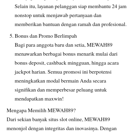
Selain itu, layanan pelanggan siap membantu 24 jam
nonstop untuk menjawab pertanyaan dan
memberikan bantuan dengan ramah dan profesional.
Bonus dan Promo Berlimpah
Bagi para anggota baru dan setia, MEWAH89
menawarkan berbagai bonus menarik mulai dari
bonus deposit, cashback mingguan, hingga acara
jackpot harian. Semua promosi ini berpotensi
meningkatkan modal bermain Anda secara
signifikan dan memperbesar peluang untuk
mendapatkan maxwin!
Mengapa Memilih MEWAH89?
Dari sekian banyak situs slot online, MEWAH89
menonjol dengan integritas dan inovasinya. Dengan