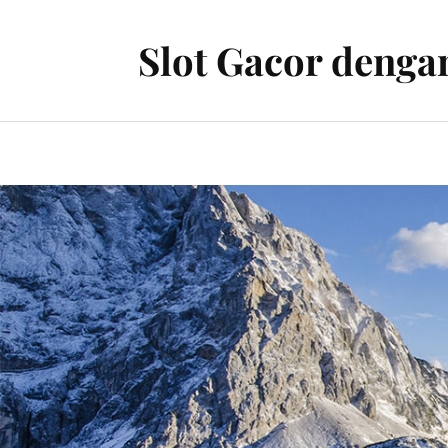
Slot Gacor denga