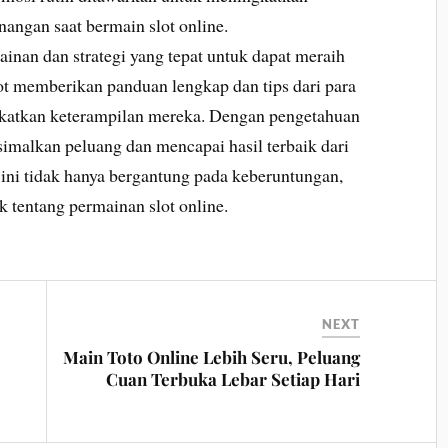
ngan saat bermain slot online.
nan dan strategi yang tepat untuk dapat meraih
t memberikan panduan lengkap dan tips dari para
katkan keterampilan mereka. Dengan pengetahuan
malkan peluang dan mencapai hasil terbaik dari
s ini tidak hanya bergantung pada keberuntungan,
 tentang permainan slot online.
NEXT
Main Toto Online Lebih Seru, Peluang
Cuan Terbuka Lebar Setiap Hari