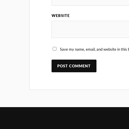
WEBSITE
Save my name, email, and website in this 