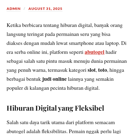
ADMIN
AUGUST 31, 2025
Ketika berbicara tentang hiburan digital, banyak orang
langsung teringat pada permainan seru yang bisa
diakses dengan mudah lewat smartphone atau laptop. Di
abutogel
era serba online ini, platform seperti
hadir
sebagai salah satu pintu masuk menuju dunia permainan
slot
toto
yang penuh warna, termasuk kategori
,
, hingga
judi online
berbagai bentuk
lainnya yang semakin
populer di kalangan pecinta hiburan digital.
Hiburan Digital yang Fleksibel
Salah satu daya tarik utama dari platform semacam
abutogel adalah fleksibilitas. Pemain nggak perlu lagi