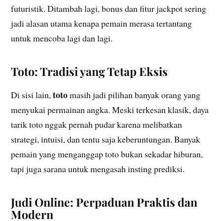
futuristik. Ditambah lagi, bonus dan fitur jackpot sering
jadi alasan utama kenapa pemain merasa tertantang
untuk mencoba lagi dan lagi.
Toto: Tradisi yang Tetap Eksis
toto
Di sisi lain,
masih jadi pilihan banyak orang yang
menyukai permainan angka. Meski terkesan klasik, daya
tarik toto nggak pernah pudar karena melibatkan
strategi, intuisi, dan tentu saja keberuntungan. Banyak
pemain yang menganggap toto bukan sekadar hiburan,
tapi juga sarana untuk mengasah insting prediksi.
Judi Online: Perpaduan Praktis dan
Modern