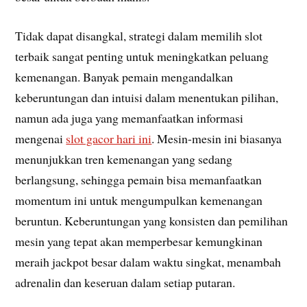
Tidak dapat disangkal, strategi dalam memilih slot
terbaik sangat penting untuk meningkatkan peluang
kemenangan. Banyak pemain mengandalkan
keberuntungan dan intuisi dalam menentukan pilihan,
namun ada juga yang memanfaatkan informasi
mengenai
slot gacor hari ini
. Mesin-mesin ini biasanya
menunjukkan tren kemenangan yang sedang
berlangsung, sehingga pemain bisa memanfaatkan
momentum ini untuk mengumpulkan kemenangan
beruntun. Keberuntungan yang konsisten dan pemilihan
mesin yang tepat akan memperbesar kemungkinan
meraih jackpot besar dalam waktu singkat, menambah
adrenalin dan keseruan dalam setiap putaran.