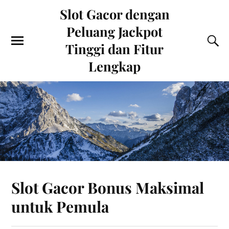
Slot Gacor dengan
Peluang Jackpot
Tinggi dan Fitur
Lengkap
Slot Gacor Bonus Maksimal
untuk Pemula