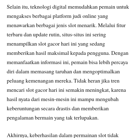
Selain itu, teknologi digital memudahkan pemain untuk
mengakses berbagai platform judi online yang
menawarkan berbagai jenis slot menarik. Melalui fitur
terbaru dan update rutin, situs-situs ini sering
menampilkan slot gacor hari ini yang sedang
memberikan hasil maksimal kepada pengguna. Dengan
memanfaatkan informasi ini, pemain bisa lebih percaya
diri dalam memasang taruhan dan mengoptimalkan
peluang kemenangan mereka. Tidak heran jika tren
mencari slot gacor hari ini semakin meningkat, karena
hasil nyata dari mesin-mesin ini mampu mengubah
keberuntungan secara drastis dan memberikan
pengalaman bermain yang tak terlupakan.
Akhirnya, keberhasilan dalam permainan slot tidak