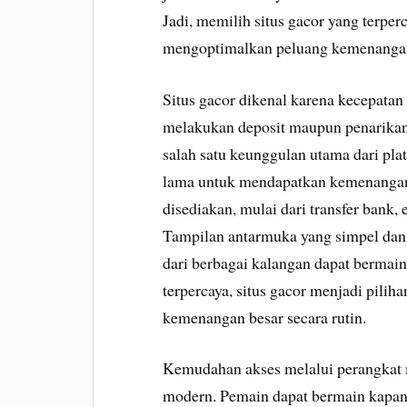
Jadi, memilih situs gacor yang terper
mengoptimalkan peluang kemenangan
Situs gacor dikenal karena kecepata
melakukan deposit maupun penarikan
salah satu keunggulan utama dari pla
lama untuk mendapatkan kemenanga
disediakan, mulai dari transfer bank,
Tampilan antarmuka yang simpel da
dari berbagai kalangan dapat bermai
terpercaya, situs gacor menjadi pili
kemenangan besar secara rutin.
Kemudahan akses melalui perangkat m
modern. Pemain dapat bermain kapan 