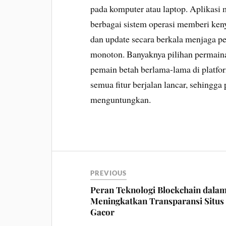
pada komputer atau laptop. Aplikasi 
berbagai sistem operasi memberi ke
dan update secara berkala menjaga p
monoton. Banyaknya pilihan permain
pemain betah berlama-lama di platfor
semua fitur berjalan lancar, sehing
menguntungkan.
PREVIOUS
Peran Teknologi Blockchain dala
Meningkatkan Transparansi Situs
Gacor