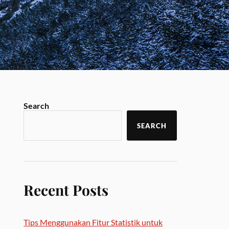
Search
SEARCH
Recent Posts
Tips Menggunakan Fitur Statistik untuk