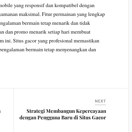
mobile yang responsif dan kompatibel dengan
nyamanan maksimal. Fitur permainan yang lengkap
engalaman bermain tetap menarik dan tidak
an dan promo menarik setiap hari membuat
m ini. Situs gacor yang profesional memastikan
ga pengalaman bermain tetap menyenangkan dan
NEXT
m
Strategi Membangun Kepercayaan
dengan Pengguna Baru di Situs Gacor