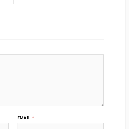
EMAIL
*