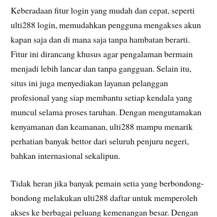
Keberadaan fitur login yang mudah dan cepat, seperti
ulti288 login, memudahkan pengguna mengakses akun
kapan saja dan di mana saja tanpa hambatan berarti.
Fitur ini dirancang khusus agar pengalaman bermain
menjadi lebih lancar dan tanpa gangguan. Selain itu,
situs ini juga menyediakan layanan pelanggan
profesional yang siap membantu setiap kendala yang
muncul selama proses taruhan. Dengan mengutamakan
kenyamanan dan keamanan, ulti288 mampu menarik
perhatian banyak bettor dari seluruh penjuru negeri,
bahkan internasional sekalipun.
Tidak heran jika banyak pemain setia yang berbondong-
bondong melakukan ulti288 daftar untuk memperoleh
akses ke berbagai peluang kemenangan besar. Dengan