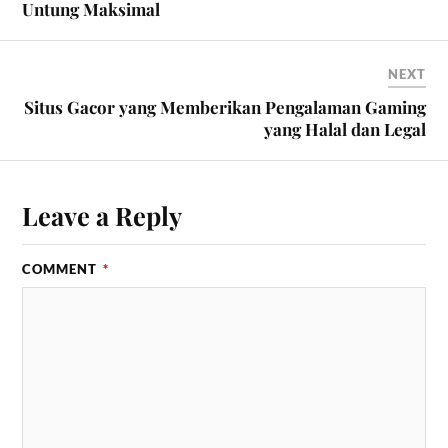
Untung Maksimal
NEXT
Situs Gacor yang Memberikan Pengalaman Gaming
yang Halal dan Legal
Leave a Reply
COMMENT
*