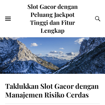
Slot Gacor dengan
Peluang Jackpot
Tinggi dan Fitur
Lengkap
Taklukkan Slot Gacor dengan
Manajemen Risiko Cerdas