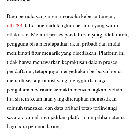
Bagi pemula yang ingin mencoba keberuntungan,
ulti288
daftar menjadi langkah pertama yang wajib
dilakukan. Melalui proses pendaftaran yang tidak rumit,
pengguna bisa mendapatkan akun pribadi dan mulai
menikmati fitur menarik yang disediakan. Platform ini
tidak hanya menawarkan kepraktisan dalam proses
pendaftaran, tetapi juga menyediakan berbagai bonus
menarik serta promosi yang menggiurkan agar
pengalaman bermain semakin menyenangkan. Selain
itu, sistem keamanan yang diterapkan memastikan
seluruh transaksi dan data pribadi tetap terlindungi
secara optimal, menjadikan platform ini pilihan utama
bagi para pemain daring.