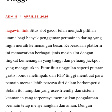
ADMIN
APRIL 28, 2026
nagawin link
Situs slot gacor telah menjadi pilihan
utama bagi banyak penggemar permainan daring yang
ingin meraih kemenangan besar. Keberadaan platform
ini menawarkan berbagai jenis mesin slot dengan
tingkat kemenangan yang tinggi dan peluang jackpot
yang menggiurkan. Fitur-fitur unggulan seperti putaran
gratis, bonus melimpah, dan RTP tinggi membuat para
pemain merasa lebih percaya diri dalam berkompetisi.
Selain itu, tampilan yang user-friendly dan sistem
keamanan yang terpercaya memastikan pengalaman
bermain tetap menyenangkan dan aman. Dengan