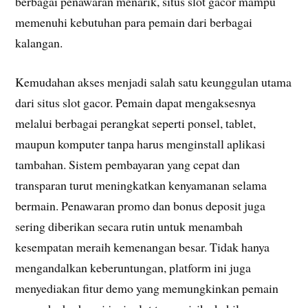
berbagai penawaran menarik, situs slot gacor mampu
memenuhi kebutuhan para pemain dari berbagai
kalangan.
Kemudahan akses menjadi salah satu keunggulan utama
dari situs slot gacor. Pemain dapat mengaksesnya
melalui berbagai perangkat seperti ponsel, tablet,
maupun komputer tanpa harus menginstall aplikasi
tambahan. Sistem pembayaran yang cepat dan
transparan turut meningkatkan kenyamanan selama
bermain. Penawaran promo dan bonus deposit juga
sering diberikan secara rutin untuk menambah
kesempatan meraih kemenangan besar. Tidak hanya
mengandalkan keberuntungan, platform ini juga
menyediakan fitur demo yang memungkinkan pemain