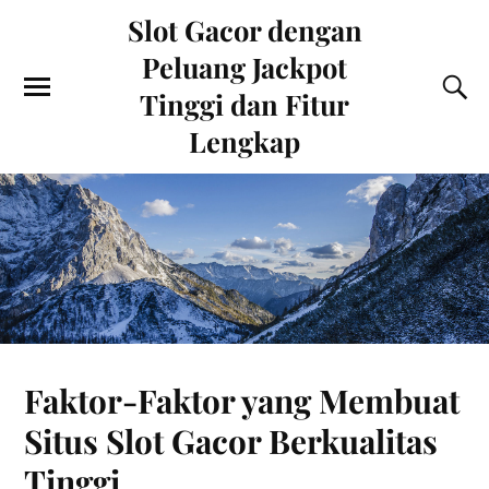
Slot Gacor dengan
Peluang Jackpot
Tinggi dan Fitur
Lengkap
Faktor-Faktor yang Membuat
Situs Slot Gacor Berkualitas
Tinggi