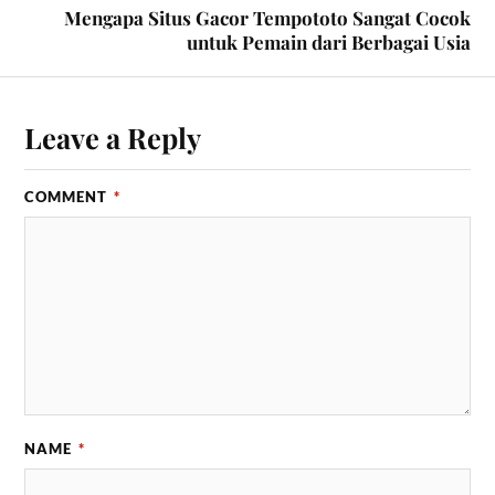
Mengapa Situs Gacor Tempototo Sangat Cocok
untuk Pemain dari Berbagai Usia
Leave a Reply
COMMENT
*
NAME
*