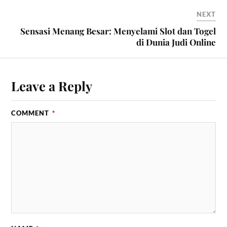
NEXT
Sensasi Menang Besar: Menyelami Slot dan Togel
di Dunia Judi Online
Leave a Reply
COMMENT
*