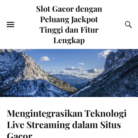
Slot Gacor dengan
Peluang Jackpot
Tinggi dan Fitur
Lengkap
Mengintegrasikan Teknologi
Live Streaming dalam Situs
Gacor