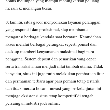
bonus melimpah yang mampu meningkatkan peluang
meraih kemenangan besar.
Selain itu, situs gacor menyediakan layanan pelanggan
yang responsif dan profesional, siap membantu
mengatasi berbagai kendala saat bermain. Kemudahan
akses melalui berbagai perangkat seperti ponsel dan
desktop memberi kenyamanan maksimal bagi para
pengguna. Sistem deposit dan penarikan yang cepat
serta transaksi aman menjadi nilai tambah utama. Tidak
hanya itu, situs ini juga rutin melakukan pembaruan fitur
dan permainan terbaru agar para pemain tetap tertarik
dan tidak merasa bosan. Inovasi yang berkelanjutan ini
menjaga eksistensi situs tetap kompetitif di tengah
persaingan industri judi online.