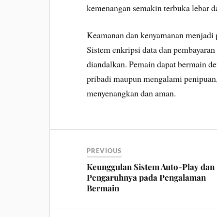
kemenangan semakin terbuka lebar dan
Keamanan dan kenyamanan menjadi pri
Sistem enkripsi data dan pembayaran c
diandalkan. Pemain dapat bermain de
pribadi maupun mengalami penipuan,
menyenangkan dan aman.
PREVIOUS
Keunggulan Sistem Auto-Play dan
Pengaruhnya pada Pengalaman
Bermain