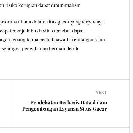
 risiko kerugian dapat diminimalisir.
oritas utama dalam situs gacor yang terpercaya.
epat menjadi bukti situs tersebut dapat
ngan tenang tanpa perlu khawatir kehilangan data
 sehingga pengalaman bermain lebih
NEXT
Pendekatan Berbasis Data dalam
Pengembangan Layanan Situs Gacor