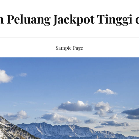
n Peluang Jackpot Tinggi 
Sample Page