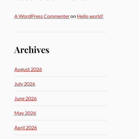
A WordPress Commenter
on
Hello world!
Archives
August 2026
July 2026
June 2026
May 2026
April 2026