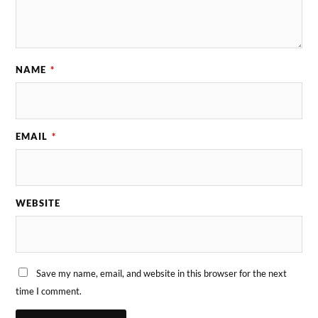
NAME
*
EMAIL
*
WEBSITE
Save my name, email, and website in this browser for the next
time I comment.