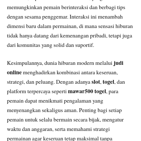
memungkinkan pemain berinteraksi dan berbagi tips
dengan sesama penggemar. Interaksi ini menambah
dimensi baru dalam permainan, di mana sensasi hiburan
tidak hanya datang dari kemenangan pribadi, tetapi juga
dari komunitas yang solid dan suportif.
judi
Kesimpulannya, dunia hiburan modern melalui
online
menghadirkan kombinasi antara keseruan,
slot
togel
strategi, dan peluang. Dengan adanya
,
, dan
mawar500 togel
platform terpercaya seperti
, para
pemain dapat menikmati pengalaman yang
menyenangkan sekaligus aman. Penting bagi setiap
pemain untuk selalu bermain secara bijak, mengatur
waktu dan anggaran, serta memahami strategi
permainan agar keseruan tetap maksimal tanpa