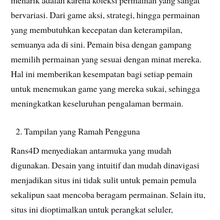
menarik adalah karena koleksi permainan yang sangat
bervariasi. Dari game aksi, strategi, hingga permainan
yang membutuhkan kecepatan dan keterampilan,
semuanya ada di sini. Pemain bisa dengan gampang
memilih permainan yang sesuai dengan minat mereka.
Hal ini memberikan kesempatan bagi setiap pemain
untuk menemukan game yang mereka sukai, sehingga
meningkatkan keseluruhan pengalaman bermain.
Tampilan yang Ramah Pengguna
Rans4D menyediakan antarmuka yang mudah
digunakan. Desain yang intuitif dan mudah dinavigasi
menjadikan situs ini tidak sulit untuk pemain pemula
sekalipun saat mencoba beragam permainan. Selain itu,
situs ini dioptimalkan untuk perangkat seluler,