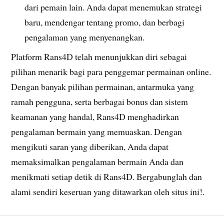
dari pemain lain. Anda dapat menemukan strategi
baru, mendengar tentang promo, dan berbagi
pengalaman yang menyenangkan.
Platform Rans4D telah menunjukkan diri sebagai
pilihan menarik bagi para penggemar permainan online.
Dengan banyak pilihan permainan, antarmuka yang
ramah pengguna, serta berbagai bonus dan sistem
keamanan yang handal, Rans4D menghadirkan
pengalaman bermain yang memuaskan. Dengan
mengikuti saran yang diberikan, Anda dapat
memaksimalkan pengalaman bermain Anda dan
menikmati setiap detik di Rans4D. Bergabunglah dan
alami sendiri keseruan yang ditawarkan oleh situs ini!.