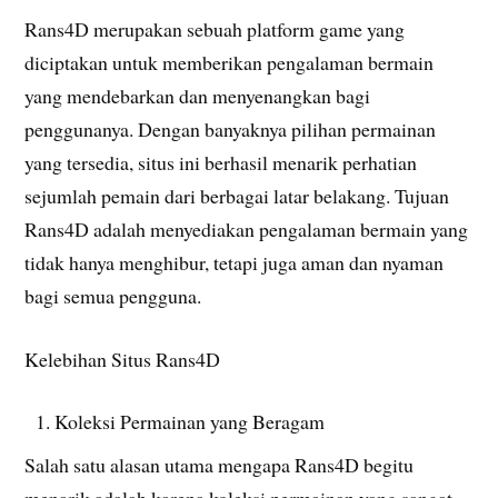
Rans4D merupakan sebuah platform game yang
diciptakan untuk memberikan pengalaman bermain
yang mendebarkan dan menyenangkan bagi
penggunanya. Dengan banyaknya pilihan permainan
yang tersedia, situs ini berhasil menarik perhatian
sejumlah pemain dari berbagai latar belakang. Tujuan
Rans4D adalah menyediakan pengalaman bermain yang
tidak hanya menghibur, tetapi juga aman dan nyaman
bagi semua pengguna.
Kelebihan Situs Rans4D
Koleksi Permainan yang Beragam
Salah satu alasan utama mengapa Rans4D begitu