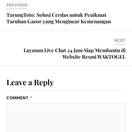
PREVIOUS
TarungToto: Solusi Cerdas untuk Penikmat
Taruhan Gacor yang Mengincar Kemenangan
NEXT
Layanan Live Chat 24 Jam Siap Membantu di
Website Resmi WAKTOGEL
Leave a Reply
COMMENT
*