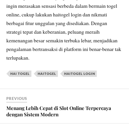
ingin merasakan sensasi berbeda dalam bermain togel
online, cukup lakukan haitogel login dan nikmati
berbagai fitur unggulan yang disediakan. Dengan
strategi tepat dan keberanian, peluang meraih
kemenangan besar semakin terbuka lebar, menjadikan
pengalaman bertransaksi di platform ini benar-benar tak
terlupakan.
HAI TOGEL
HAITOGEL
HAITOGEL LOGIN
PREVIOUS
Menang Lebih Cepat di Slot Online Terpercaya
dengan Sistem Modern