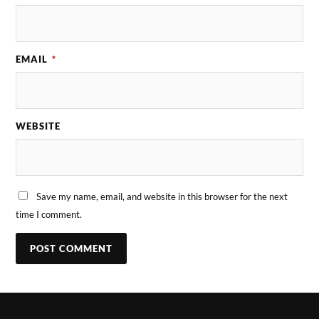
EMAIL
*
WEBSITE
Save my name, email, and website in this browser for the next
time I comment.