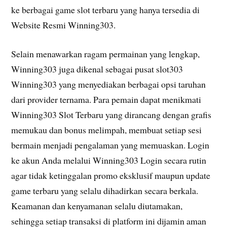
ke berbagai game slot terbaru yang hanya tersedia di
Website Resmi Winning303.
Selain menawarkan ragam permainan yang lengkap,
Winning303 juga dikenal sebagai pusat slot303
Winning303 yang menyediakan berbagai opsi taruhan
dari provider ternama. Para pemain dapat menikmati
Winning303 Slot Terbaru yang dirancang dengan grafis
memukau dan bonus melimpah, membuat setiap sesi
bermain menjadi pengalaman yang memuaskan. Login
ke akun Anda melalui Winning303 Login secara rutin
agar tidak ketinggalan promo eksklusif maupun update
game terbaru yang selalu dihadirkan secara berkala.
Keamanan dan kenyamanan selalu diutamakan,
sehingga setiap transaksi di platform ini dijamin aman