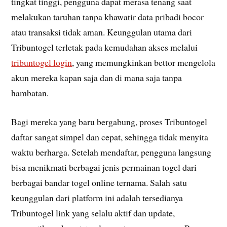
tingkat tinggi, pengguna dapat merasa tenang saat
melakukan taruhan tanpa khawatir data pribadi bocor
atau transaksi tidak aman. Keunggulan utama dari
Tribuntogel terletak pada kemudahan akses melalui
tribuntogel login
, yang memungkinkan bettor mengelola
akun mereka kapan saja dan di mana saja tanpa
hambatan.
Bagi mereka yang baru bergabung, proses Tribuntogel
daftar sangat simpel dan cepat, sehingga tidak menyita
waktu berharga. Setelah mendaftar, pengguna langsung
bisa menikmati berbagai jenis permainan togel dari
berbagai bandar togel online ternama. Salah satu
keunggulan dari platform ini adalah tersedianya
Tribuntogel link yang selalu aktif dan update,