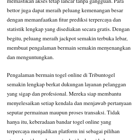
memastikan akses tetap lancar tanpa gangguan. Para
bettor juga dapat meraih peluang kemenangan besar
dengan memanfaatkan fitur prediksi terpercaya dan
statistik lengkap yang disediakan secara gratis. Dengan
begitu, peluang meraih jackpot semakin terbuka lebar,
membuat pengalaman bermain semakin menyenangkan
dan menguntungkan.
Pengalaman bermain togel online di Tribuntogel
semakin lengkap berkat dukungan layanan pelanggan
yang sigap dan profesional. Mereka siap membantu
menyelesaikan setiap kendala dan menjawab pertanyaan
seputar permainan maupun proses transaksi. Tidak
hanya itu, keberadaan bandar togel online yang
terpercaya menjadikan platform ini sebagai pilihan