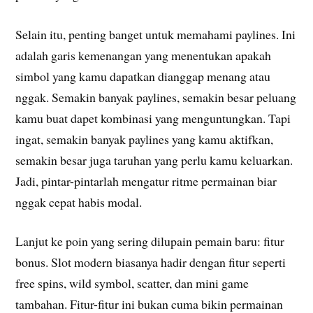
Selain itu, penting banget untuk memahami paylines. Ini
adalah garis kemenangan yang menentukan apakah
simbol yang kamu dapatkan dianggap menang atau
nggak. Semakin banyak paylines, semakin besar peluang
kamu buat dapet kombinasi yang menguntungkan. Tapi
ingat, semakin banyak paylines yang kamu aktifkan,
semakin besar juga taruhan yang perlu kamu keluarkan.
Jadi, pintar-pintarlah mengatur ritme permainan biar
nggak cepat habis modal.
Lanjut ke poin yang sering dilupain pemain baru: fitur
bonus. Slot modern biasanya hadir dengan fitur seperti
free spins, wild symbol, scatter, dan mini game
tambahan. Fitur-fitur ini bukan cuma bikin permainan