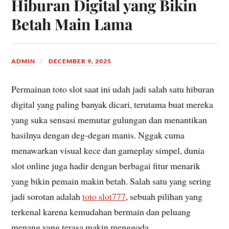
Hiburan Digital yang Bikin
Betah Main Lama
ADMIN
DECEMBER 9, 2025
Permainan toto slot saat ini udah jadi salah satu hiburan
digital yang paling banyak dicari, terutama buat mereka
yang suka sensasi memutar gulungan dan menantikan
hasilnya dengan deg-degan manis. Nggak cuma
menawarkan visual kece dan gameplay simpel, dunia
slot online juga hadir dengan berbagai fitur menarik
yang bikin pemain makin betah. Salah satu yang sering
jadi sorotan adalah
toto slot777
, sebuah pilihan yang
terkenal karena kemudahan bermain dan peluang
menang yang terasa makin menggoda.