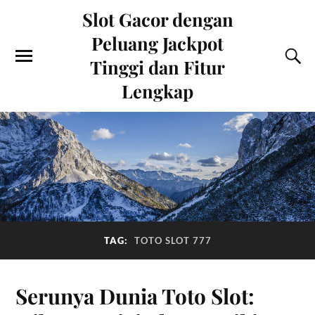
Slot Gacor dengan
Peluang Jackpot
Tinggi dan Fitur
Lengkap
TAG:
TOTO SLOT 777
Serunya Dunia Toto Slot: