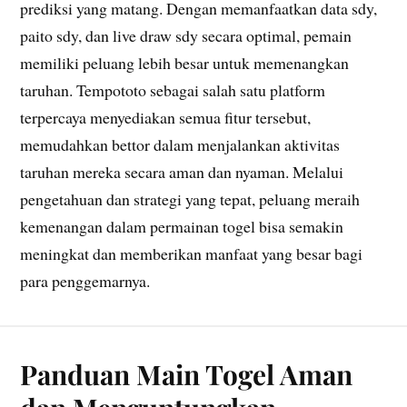
prediksi yang matang. Dengan memanfaatkan data sdy,
paito sdy, dan live draw sdy secara optimal, pemain
memiliki peluang lebih besar untuk memenangkan
taruhan. Tempototo sebagai salah satu platform
terpercaya menyediakan semua fitur tersebut,
memudahkan bettor dalam menjalankan aktivitas
taruhan mereka secara aman dan nyaman. Melalui
pengetahuan dan strategi yang tepat, peluang meraih
kemenangan dalam permainan togel bisa semakin
meningkat dan memberikan manfaat yang besar bagi
para penggemarnya.
Panduan Main Togel Aman