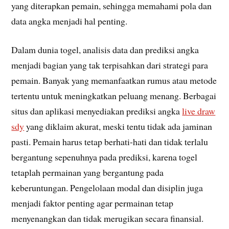
yang diterapkan pemain, sehingga memahami pola dan
data angka menjadi hal penting.
Dalam dunia togel, analisis data dan prediksi angka
menjadi bagian yang tak terpisahkan dari strategi para
pemain. Banyak yang memanfaatkan rumus atau metode
tertentu untuk meningkatkan peluang menang. Berbagai
situs dan aplikasi menyediakan prediksi angka
live draw
sdy
yang diklaim akurat, meski tentu tidak ada jaminan
pasti. Pemain harus tetap berhati-hati dan tidak terlalu
bergantung sepenuhnya pada prediksi, karena togel
tetaplah permainan yang bergantung pada
keberuntungan. Pengelolaan modal dan disiplin juga
menjadi faktor penting agar permainan tetap
menyenangkan dan tidak merugikan secara finansial.