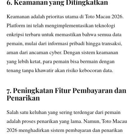
6.
Keamanan yang Ditingkatkan
Keamanan adalah prioritas utama di Toto Macau 2026.
Platform ini telah mengimplementasikan teknologi
enkripsi terbaru untuk memastikan bahwa semua data
pemain, mulai dari informasi pribadi hingga transaksi,
aman dari ancaman cyber. Dengan sistem keamanan
yang lebih ketat, para pemain bisa bermain dengan
tenang tanpa khawatir akan risiko kebocoran data.
7.
Peningkatan Fitur Pembayaran dan
Penarikan
Salah satu keluhan yang sering terdengar dari pemain
adalah proses penarikan yang lama. Namun, Toto Macau
2026 menghadirkan sistem pembayaran dan penarikan