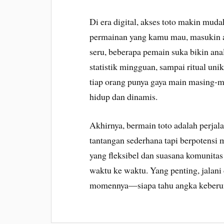
Di era digital, akses toto makin mudah
permainan yang kamu mau, masukin an
seru, beberapa pemain suka bikin anali
statistik mingguan, sampai ritual un
tiap orang punya gaya main masing-ma
hidup dan dinamis.
Akhirnya, bermain toto adalah perjala
tantangan sederhana tapi berpotensi
yang fleksibel dan suasana komunitas 
waktu ke waktu. Yang penting, jalani 
momennya—siapa tahu angka keberunt