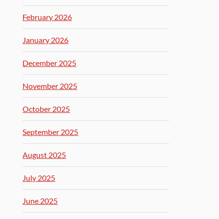
February 2026
January 2026
December 2025
November 2025
October 2025
September 2025
August 2025
July 2025
June 2025