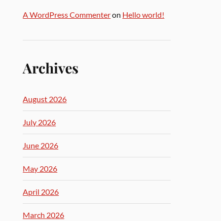
A WordPress Commenter
on
Hello world!
Archives
August 2026
July 2026
June 2026
May 2026
April 2026
March 2026