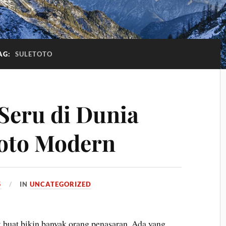
AG:
SULETOTO
Seru di Dunia
oto Modern
5
IN
UNCATEGORIZED
k buat bikin banyak orang penasaran. Ada yang