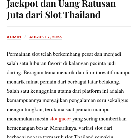
Jackpot dan Uang Ratusan
Juta dari Slot Thailand
ADMIN
AUGUST 7, 2026
Permainan slot telah berkembang pesat dan menjadi
salah satu hiburan favorit di kalangan pecinta judi
daring. Beragam tema menarik dan fitur inovatif mampu
menarik minat pemain dari berbagai latar belakang.
Salah satu keunggulan utama dari platform ini adalah
kemampuannya menyajikan pengalaman seru sekaligus
menguntungkan, terutama saat pemain mampu
menemukan mesin
slot gacor
yang sering memberikan
kemenangan besar. Menariknya, variasi slot dari
berbagai negara termasuk slot Thailand semakin