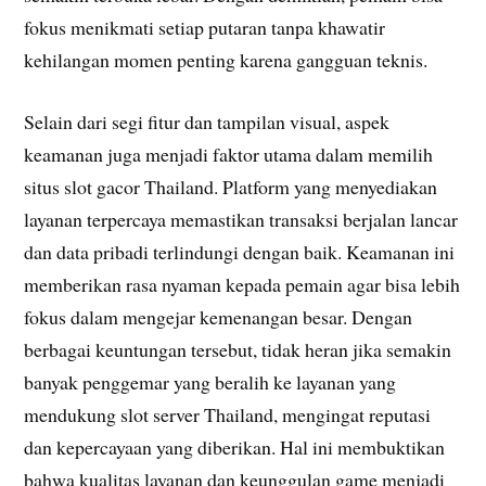
fokus menikmati setiap putaran tanpa khawatir
kehilangan momen penting karena gangguan teknis.
Selain dari segi fitur dan tampilan visual, aspek
keamanan juga menjadi faktor utama dalam memilih
situs slot gacor Thailand. Platform yang menyediakan
layanan terpercaya memastikan transaksi berjalan lancar
dan data pribadi terlindungi dengan baik. Keamanan ini
memberikan rasa nyaman kepada pemain agar bisa lebih
fokus dalam mengejar kemenangan besar. Dengan
berbagai keuntungan tersebut, tidak heran jika semakin
banyak penggemar yang beralih ke layanan yang
mendukung slot server Thailand, mengingat reputasi
dan kepercayaan yang diberikan. Hal ini membuktikan
bahwa kualitas layanan dan keunggulan game menjadi