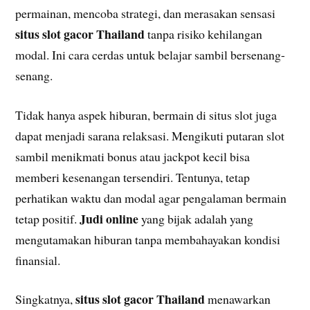
permainan, mencoba strategi, dan merasakan sensasi
situs slot gacor Thailand
tanpa risiko kehilangan
modal. Ini cara cerdas untuk belajar sambil bersenang-
senang.
Tidak hanya aspek hiburan, bermain di situs slot juga
dapat menjadi sarana relaksasi. Mengikuti putaran slot
sambil menikmati bonus atau jackpot kecil bisa
memberi kesenangan tersendiri. Tentunya, tetap
perhatikan waktu dan modal agar pengalaman bermain
Judi online
tetap positif.
yang bijak adalah yang
mengutamakan hiburan tanpa membahayakan kondisi
finansial.
situs slot gacor Thailand
Singkatnya,
menawarkan