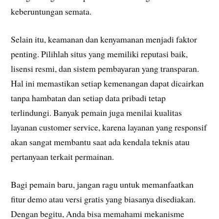
keberuntungan semata.
Selain itu, keamanan dan kenyamanan menjadi faktor
penting. Pilihlah situs yang memiliki reputasi baik,
lisensi resmi, dan sistem pembayaran yang transparan.
Hal ini memastikan setiap kemenangan dapat dicairkan
tanpa hambatan dan setiap data pribadi tetap
terlindungi. Banyak pemain juga menilai kualitas
layanan customer service, karena layanan yang responsif
akan sangat membantu saat ada kendala teknis atau
pertanyaan terkait permainan.
Bagi pemain baru, jangan ragu untuk memanfaatkan
fitur demo atau versi gratis yang biasanya disediakan.
Dengan begitu, Anda bisa memahami mekanisme