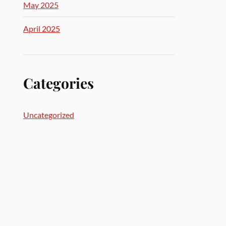
May 2025
April 2025
Categories
Uncategorized