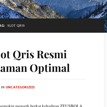
AG:
SLOT QRIS
lot Qris Resmi
laman Optimal
IN
UNCATEGORIZED
ini semakin menarik berkat kehadiran ZEUSBOLA