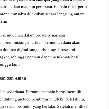
curian data maupun penipuan. Pemain tidak perlu
arena transaksi dilakukan secara langsung antara
esmi.
an kemudahan dalam proses penarikan
n permintaan penarikan, kemudian dana akan
 dompet digital yang terhubung. Proses ini
ngkat, sehingga pemain dapat menikmati hasil
unggu lama.
dah dan Aman
lah sederhana. Pertama, pemain harus memilih
 mendukung metode pembayaran QRIS. Setelah itu,
kun sesuai prosedur yang berlaku. Setelah memiliki