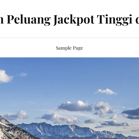
n Peluang Jackpot Tinggi 
Sample Page