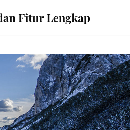
dan Fitur Lengkap