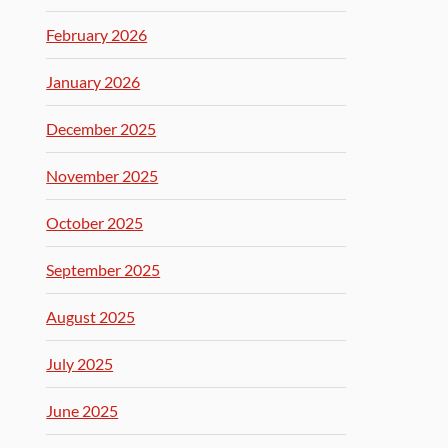
February 2026
January 2026
December 2025
November 2025
October 2025
September 2025
August 2025
July 2025
June 2025