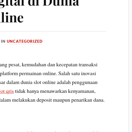
gital di Dunia
line
IN
UNCATEGORIZED
bang pesat, kemudahan dan kecepatan transaksi
latform permainan online. Salah satu inovasi
ar dalam dunia slot online adalah penggunaan
lot qris
tidak hanya menawarkan kenyamanan,
 dalam melakukan deposit maupun penarikan dana.