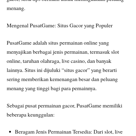
menang.
Mengenal PusatGame: Situs Gacor yang Populer
PusatGame adalah situs permainan online yang
menyajikan berbagai jenis permainan, termasuk slot
online, taruhan olahraga, live casino, dan banyak
lainnya. Situs ini dijuluki “situs gacor” yang berarti
sering memberikan kemenangan besar dan peluang
menang yang tinggi bagi para pemainnya.
Sebagai pusat permainan gacor, PusatGame memiliki
beberapa keunggulan:
Beragam Jenis Permainan Tersedia: Dari slot, live