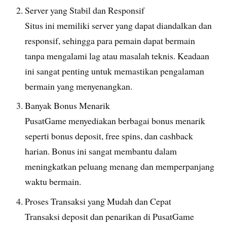
Server yang Stabil dan Responsif
Situs ini memiliki server yang dapat diandalkan dan
responsif, sehingga para pemain dapat bermain
tanpa mengalami lag atau masalah teknis. Keadaan
ini sangat penting untuk memastikan pengalaman
bermain yang menyenangkan.
Banyak Bonus Menarik
PusatGame menyediakan berbagai bonus menarik
seperti bonus deposit, free spins, dan cashback
harian. Bonus ini sangat membantu dalam
meningkatkan peluang menang dan memperpanjang
waktu bermain.
Proses Transaksi yang Mudah dan Cepat
Transaksi deposit dan penarikan di PusatGame