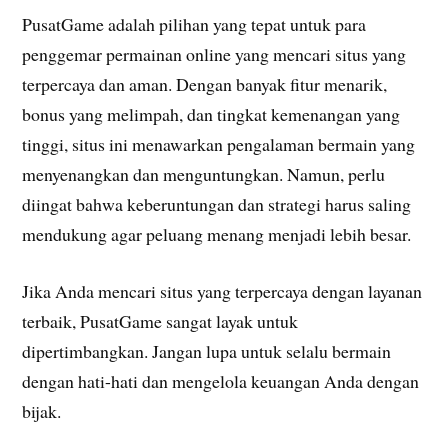
PusatGame adalah pilihan yang tepat untuk para
penggemar permainan online yang mencari situs yang
terpercaya dan aman. Dengan banyak fitur menarik,
bonus yang melimpah, dan tingkat kemenangan yang
tinggi, situs ini menawarkan pengalaman bermain yang
menyenangkan dan menguntungkan. Namun, perlu
diingat bahwa keberuntungan dan strategi harus saling
mendukung agar peluang menang menjadi lebih besar.
Jika Anda mencari situs yang terpercaya dengan layanan
terbaik, PusatGame sangat layak untuk
dipertimbangkan. Jangan lupa untuk selalu bermain
dengan hati-hati dan mengelola keuangan Anda dengan
bijak.