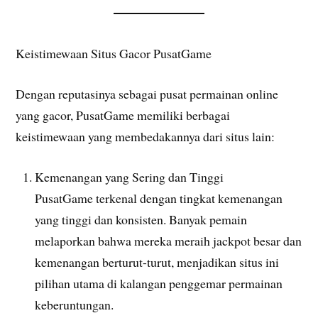
Keistimewaan Situs Gacor PusatGame
Dengan reputasinya sebagai pusat permainan online
yang gacor, PusatGame memiliki berbagai
keistimewaan yang membedakannya dari situs lain:
Kemenangan yang Sering dan Tinggi
PusatGame terkenal dengan tingkat kemenangan
yang tinggi dan konsisten. Banyak pemain
melaporkan bahwa mereka meraih jackpot besar dan
kemenangan berturut-turut, menjadikan situs ini
pilihan utama di kalangan penggemar permainan
keberuntungan.