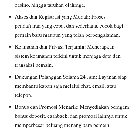
casino, hingga taruhan olahraga.
Akses dan Registrasi yang Mudah: Proses
pendaftaran yang cepat dan sederhana, cocok bagi
pemain baru maupun yang telah berpengalaman.
Keamanan dan Privasi Terjamin: Menerapkan
sistem keamanan terkini untuk menjaga data dan
transaksi pemain.
Dukungan Pelanggan Selama 24 Jam: Layanan siap
membantu kapan saja melalui chat, email, atau
telepon.
Bonus dan Promosi Menarik: Menyediakan beragam
bonus deposit, cashback, dan promosi lainnya untuk
memperbesar peluang menang para pemain.