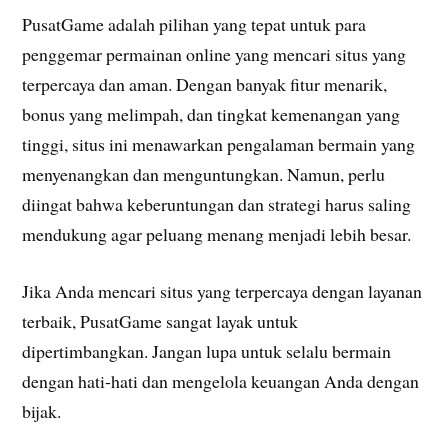
PusatGame adalah pilihan yang tepat untuk para
penggemar permainan online yang mencari situs yang
terpercaya dan aman. Dengan banyak fitur menarik,
bonus yang melimpah, dan tingkat kemenangan yang
tinggi, situs ini menawarkan pengalaman bermain yang
menyenangkan dan menguntungkan. Namun, perlu
diingat bahwa keberuntungan dan strategi harus saling
mendukung agar peluang menang menjadi lebih besar.
Jika Anda mencari situs yang terpercaya dengan layanan
terbaik, PusatGame sangat layak untuk
dipertimbangkan. Jangan lupa untuk selalu bermain
dengan hati-hati dan mengelola keuangan Anda dengan
bijak.