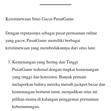
Keistimewaan Situs Gacor PusatGame
Dengan reputasinya sebagai pusat permainan online
yang gacor, PusatGame memiliki berbagai
keistimewaan yang membedakannya dari situs lain:
Kemenangan yang Sering dan Tinggi
PusatGame terkenal dengan tingkat kemenangan
yang tinggi dan konsisten. Banyak pemain
melaporkan bahwa mereka meraih jackpot besar dan
kemenangan berturut-turut, menjadikan situs ini
pilihan utama di kalangan penggemar permainan
keberuntungan.