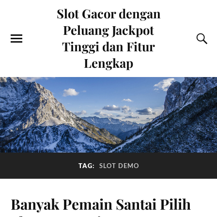
Slot Gacor dengan
Peluang Jackpot
Tinggi dan Fitur
Lengkap
TAG:
SLOT DEMO
Banyak Pemain Santai Pilih