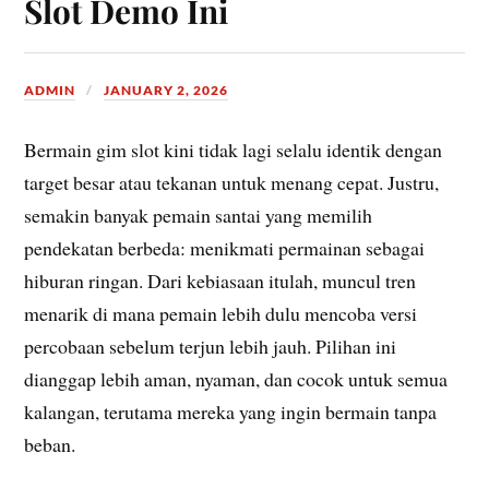
Slot Demo Ini
ADMIN
JANUARY 2, 2026
Bermain gim slot kini tidak lagi selalu identik dengan
target besar atau tekanan untuk menang cepat. Justru,
semakin banyak pemain santai yang memilih
pendekatan berbeda: menikmati permainan sebagai
hiburan ringan. Dari kebiasaan itulah, muncul tren
menarik di mana pemain lebih dulu mencoba versi
percobaan sebelum terjun lebih jauh. Pilihan ini
dianggap lebih aman, nyaman, dan cocok untuk semua
kalangan, terutama mereka yang ingin bermain tanpa
beban.