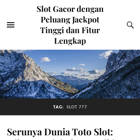
Slot Gacor dengan
Peluang Jackpot
Tinggi dan Fitur
Lengkap
TAG:
SLOT 777
Serunya Dunia Toto Slot: