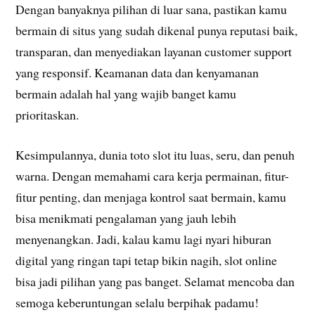
Dengan banyaknya pilihan di luar sana, pastikan kamu
bermain di situs yang sudah dikenal punya reputasi baik,
transparan, dan menyediakan layanan customer support
yang responsif. Keamanan data dan kenyamanan
bermain adalah hal yang wajib banget kamu
prioritaskan.
Kesimpulannya, dunia toto slot itu luas, seru, dan penuh
warna. Dengan memahami cara kerja permainan, fitur-
fitur penting, dan menjaga kontrol saat bermain, kamu
bisa menikmati pengalaman yang jauh lebih
menyenangkan. Jadi, kalau kamu lagi nyari hiburan
digital yang ringan tapi tetap bikin nagih, slot online
bisa jadi pilihan yang pas banget. Selamat mencoba dan
semoga keberuntungan selalu berpihak padamu!