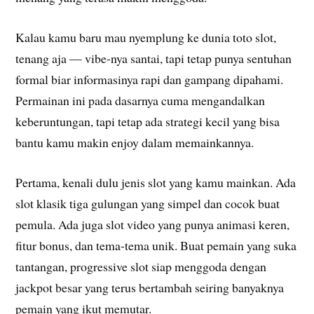
Kalau kamu baru mau nyemplung ke dunia toto slot,
tenang aja — vibe-nya santai, tapi tetap punya sentuhan
formal biar informasinya rapi dan gampang dipahami.
Permainan ini pada dasarnya cuma mengandalkan
keberuntungan, tapi tetap ada strategi kecil yang bisa
bantu kamu makin enjoy dalam memainkannya.
Pertama, kenali dulu jenis slot yang kamu mainkan. Ada
slot klasik tiga gulungan yang simpel dan cocok buat
pemula. Ada juga slot video yang punya animasi keren,
fitur bonus, dan tema-tema unik. Buat pemain yang suka
tantangan, progressive slot siap menggoda dengan
jackpot besar yang terus bertambah seiring banyaknya
pemain yang ikut memutar.