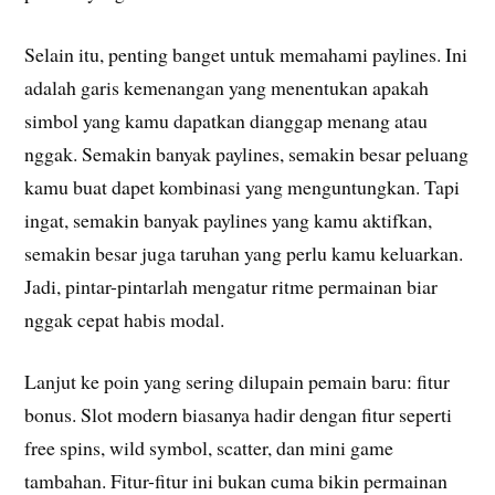
Selain itu, penting banget untuk memahami paylines. Ini
adalah garis kemenangan yang menentukan apakah
simbol yang kamu dapatkan dianggap menang atau
nggak. Semakin banyak paylines, semakin besar peluang
kamu buat dapet kombinasi yang menguntungkan. Tapi
ingat, semakin banyak paylines yang kamu aktifkan,
semakin besar juga taruhan yang perlu kamu keluarkan.
Jadi, pintar-pintarlah mengatur ritme permainan biar
nggak cepat habis modal.
Lanjut ke poin yang sering dilupain pemain baru: fitur
bonus. Slot modern biasanya hadir dengan fitur seperti
free spins, wild symbol, scatter, dan mini game
tambahan. Fitur-fitur ini bukan cuma bikin permainan