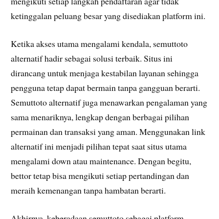
mengikuti setiap langkah pendaftaran agar tidak
ketinggalan peluang besar yang disediakan platform ini.
Ketika akses utama mengalami kendala, semuttoto
alternatif hadir sebagai solusi terbaik. Situs ini
dirancang untuk menjaga kestabilan layanan sehingga
pengguna tetap dapat bermain tanpa gangguan berarti.
Semuttoto alternatif juga menawarkan pengalaman yang
sama menariknya, lengkap dengan berbagai pilihan
permainan dan transaksi yang aman. Menggunakan link
alternatif ini menjadi pilihan tepat saat situs utama
mengalami down atau maintenance. Dengan begitu,
bettor tetap bisa mengikuti setiap pertandingan dan
meraih kemenangan tanpa hambatan berarti.
Akhirnya, keberadaan semuttoto sebagai platform