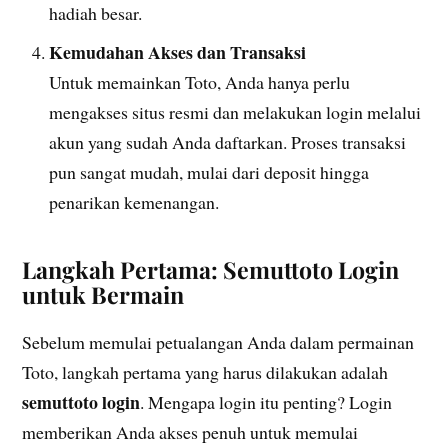
hadiah besar.
Kemudahan Akses dan Transaksi
Untuk memainkan Toto, Anda hanya perlu
mengakses situs resmi dan melakukan login melalui
akun yang sudah Anda daftarkan. Proses transaksi
pun sangat mudah, mulai dari deposit hingga
penarikan kemenangan.
Langkah Pertama:
Semuttoto Login
untuk Bermain
Sebelum memulai petualangan Anda dalam permainan
Toto, langkah pertama yang harus dilakukan adalah
semuttoto login
. Mengapa login itu penting? Login
memberikan Anda akses penuh untuk memulai