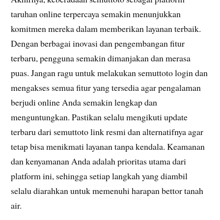
taruhan online terpercaya semakin menunjukkan
komitmen mereka dalam memberikan layanan terbaik.
Dengan berbagai inovasi dan pengembangan fitur
terbaru, pengguna semakin dimanjakan dan merasa
puas. Jangan ragu untuk melakukan semuttoto login dan
mengakses semua fitur yang tersedia agar pengalaman
berjudi online Anda semakin lengkap dan
menguntungkan. Pastikan selalu mengikuti update
terbaru dari semuttoto link resmi dan alternatifnya agar
tetap bisa menikmati layanan tanpa kendala. Keamanan
dan kenyamanan Anda adalah prioritas utama dari
platform ini, sehingga setiap langkah yang diambil
selalu diarahkan untuk memenuhi harapan bettor tanah
air.