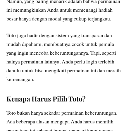
Namun, yang paling menarik adalah bahwa permainan
ini memungkinkan Anda untuk memenangi hadiah
besar hanya dengan modal yang cukup terjangkau.
Toto juga hadir dengan sistem yang transparan dan
mudah dipahami, membuatnya cocok untuk pemula
yang ingin mencoba keberuntungannya. Tapi, seperti
halnya permainan lainnya, Anda perlu login terlebih
dahulu untuk bisa mengikuti permainan ini dan meraih
kemenangan.
Kenapa Harus Pilih Toto?
Toto bukan hanya sekadar permainan keberuntungan.
Ada beberapa alasan mengapa Anda harus memilih
permainan ini sebagai tempat mencari keuntungan: