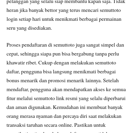
pelanggan yang selalu siap membantu kapan saja. Tidak
heran jika banyak bettor yang terus mencari semuttoto
login setiap hari untuk menikmati berbagai permainan
seru yang disediakan.
Proses pendaftaran di semuttoto juga sangat simpel dan
cepat, sehingga siapa pun bisa bergabung tanpa perlu
khawatir ribet. Cukup dengan melakukan semuttoto
daftar, pengguna bisa langsung menikmati berbagai
bonus menarik dan promosi menarik lainnya. Setelah
mendaftar, pengguna akan mendapatkan akses ke semua
fitur melalui semuttoto link resmi yang selalu diperbarui
dan aman digunakan. Kemudahan ini membuat banyak
orang merasa nyaman dan percaya diri saat melakukan
transaksi taruhan secara online. Pastikan untuk