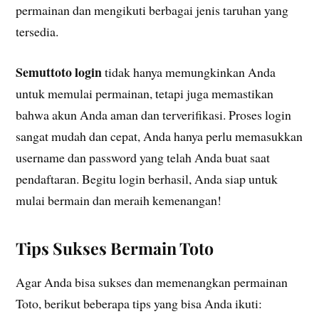
permainan dan mengikuti berbagai jenis taruhan yang
tersedia.
Semuttoto login
tidak hanya memungkinkan Anda
untuk memulai permainan, tetapi juga memastikan
bahwa akun Anda aman dan terverifikasi. Proses login
sangat mudah dan cepat, Anda hanya perlu memasukkan
username dan password yang telah Anda buat saat
pendaftaran. Begitu login berhasil, Anda siap untuk
mulai bermain dan meraih kemenangan!
Tips Sukses Bermain Toto
Agar Anda bisa sukses dan memenangkan permainan
Toto, berikut beberapa tips yang bisa Anda ikuti: