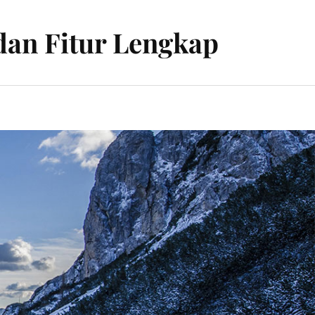
dan Fitur Lengkap