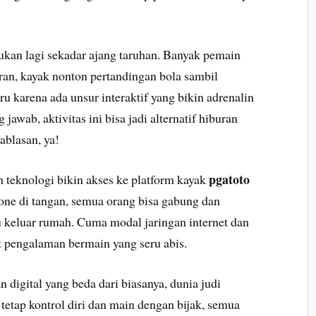
ukan lagi sekadar ajang taruhan. Banyak pemain
ran, kayak nonton pertandingan bola sambil
ru karena ada unsur interaktif yang bikin adrenalin
jawab, aktivitas ini bisa jadi alternatif hiburan
blasan, ya!
pgatoto
 teknologi bikin akses ke platform kayak
e di tangan, semua orang bisa gabung dan
u keluar rumah. Cuma modal jaringan internet dan
et pengalaman bermain yang seru abis.
n digital yang beda dari biasanya, dunia judi
l tetap kontrol diri dan main dengan bijak, semua