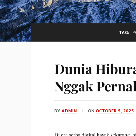
TAG:
P
Dunia Hibura
Nggak Perna
BY
ADMIN
ON
OCTOBER 5, 2025
Di era serba digital kayak sekarang,