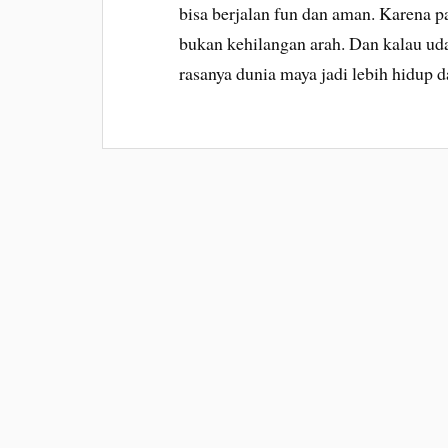
bisa berjalan fun dan aman. Karena p
bukan kehilangan arah. Dan kalau u
rasanya dunia maya jadi lebih hidup 