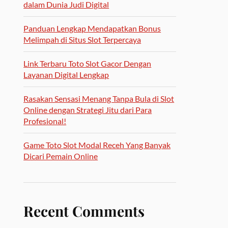
dalam Dunia Judi Digital
Panduan Lengkap Mendapatkan Bonus
Melimpah di Situs Slot Terpercaya
Link Terbaru Toto Slot Gacor Dengan
Layanan Digital Lengkap
Rasakan Sensasi Menang Tanpa Bula di Slot
Online dengan Strategi Jitu dari Para
Profesional!
Game Toto Slot Modal Receh Yang Banyak
Dicari Pemain Online
Recent Comments