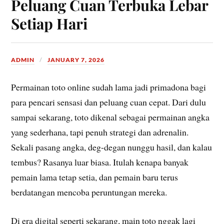
Peluang Cuan Terbuka Lebar
Setiap Hari
ADMIN
JANUARY 7, 2026
Permainan toto online sudah lama jadi primadona bagi
para pencari sensasi dan peluang cuan cepat. Dari dulu
sampai sekarang, toto dikenal sebagai permainan angka
yang sederhana, tapi penuh strategi dan adrenalin.
Sekali pasang angka, deg-degan nunggu hasil, dan kalau
tembus? Rasanya luar biasa. Itulah kenapa banyak
pemain lama tetap setia, dan pemain baru terus
berdatangan mencoba peruntungan mereka.
Di era digital seperti sekarang, main toto nggak lagi