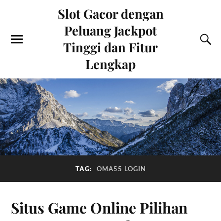
Slot Gacor dengan
Peluang Jackpot
Tinggi dan Fitur
Lengkap
TAG:
OMA55 LOGIN
Situs Game Online Pilihan