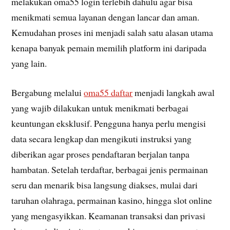
melakukan oma55 login terlebih dahulu agar bisa
menikmati semua layanan dengan lancar dan aman.
Kemudahan proses ini menjadi salah satu alasan utama
kenapa banyak pemain memilih platform ini daripada
yang lain.
Bergabung melalui
oma55 daftar
menjadi langkah awal
yang wajib dilakukan untuk menikmati berbagai
keuntungan eksklusif. Pengguna hanya perlu mengisi
data secara lengkap dan mengikuti instruksi yang
diberikan agar proses pendaftaran berjalan tanpa
hambatan. Setelah terdaftar, berbagai jenis permainan
seru dan menarik bisa langsung diakses, mulai dari
taruhan olahraga, permainan kasino, hingga slot online
yang mengasyikkan. Keamanan transaksi dan privasi