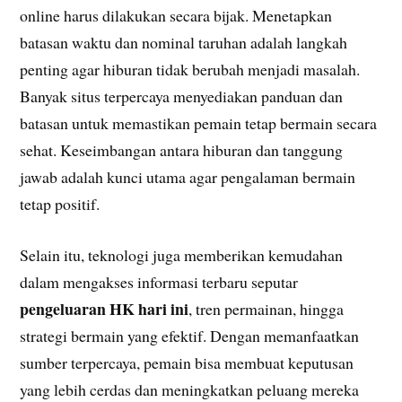
online harus dilakukan secara bijak. Menetapkan
batasan waktu dan nominal taruhan adalah langkah
penting agar hiburan tidak berubah menjadi masalah.
Banyak situs terpercaya menyediakan panduan dan
batasan untuk memastikan pemain tetap bermain secara
sehat. Keseimbangan antara hiburan dan tanggung
jawab adalah kunci utama agar pengalaman bermain
tetap positif.
Selain itu, teknologi juga memberikan kemudahan
dalam mengakses informasi terbaru seputar
pengeluaran HK hari ini
, tren permainan, hingga
strategi bermain yang efektif. Dengan memanfaatkan
sumber terpercaya, pemain bisa membuat keputusan
yang lebih cerdas dan meningkatkan peluang mereka