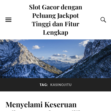
Slot Gacor dengan
Peluang Jackpot
Tinggi dan Fitur
Lengkap
TAG:
KASINOJITU
Menyelami Keseruan