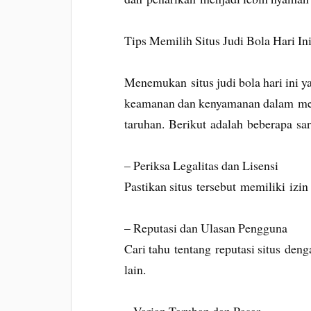
Tips Memilih Situs Judi Bola Hari In
Menemukan situs judi bola hari ini y
keamanan dan kenyamanan dalam m
taruhan. Berikut adalah beberapa sar
– Periksa Legalitas dan Lisensi
Pastikan situs tersebut memiliki izin
– Reputasi dan Ulasan Pengguna
Cari tahu tentang reputasi situs de
lain.