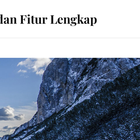
dan Fitur Lengkap