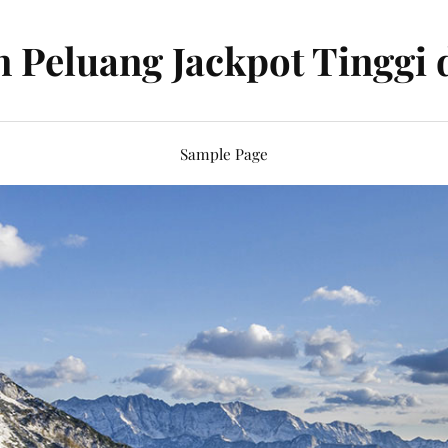
n Peluang Jackpot Tinggi 
Sample Page