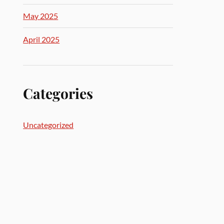
May 2025
April 2025
Categories
Uncategorized