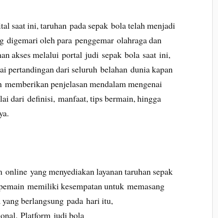
l saat ini, taruhan pada sepak bola telah menjadi
ng digemari oleh para penggemar olahraga dan
 akses melalui portal judi sepak bola saat ini,
i pertandingan dari seluruh belahan dunia kapan
akan memberikan penjelasan mendalam mengenai
ai dari definisi, manfaat, tips bermain, hingga
ya.
orm online yang menyediakan layanan taruhan sepak
ni, pemain memiliki kesempatan untuk memasang
 yang berlangsung pada hari itu,
onal. Platform judi bola