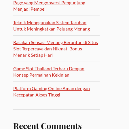
Page yang Mengonversi Pengunjung
Menjadi Pembeli
Teknik Menggunakan Sistem Taruhan
Untuk Meningkatkan Peluang Menang
Rasakan Sensasi Menang Beruntun di Situs
Slot Terpercaya dan Nikmati Bonus
Menarik Setiap Hari
Game Slot Thailand Terbaru Dengan
Konsep Permainan Kekinian
Platform Gaming Online Aman dengan
Kecepatan Akses Tinggi
Recent Comments