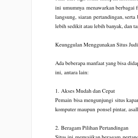
ini umumnya menawarkan berbagai fit
langsung, siaran pertandingan, serta
lebih sedikit atau lebih banyak, dan t
Keunggulan Menggunakan Situs Judi 
Ada beberapa manfaat yang bisa dida
ini, antara lain:
1. Akses Mudah dan Cepat
Pemain bisa mengunjungi situs kapa
komputer maupun ponsel pintar, asal
2. Beragam Pilihan Pertandingan
Situs ini menyajikan beragam pertand