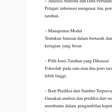
– Analisis Statistik dan Data Pertand
Pelajari informasi mengenai tim, p
taruhan.
– Manajemen Modal
Tentukan batasan dalam bertaruh dan
kerugian yang besar.
– Pilih Jenis Taruhan yang Dikuasai
Fokuslah pada satu atau dua jenis t
lebih tinggi.
– Ikuti Prediksi dari Sumber Terperca
Gunakan analisis dan prediksi dari s
membantu dalam pengambilan keput