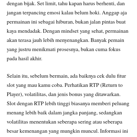
dengan bijak. Set limit, tahu kapan harus berhenti, dan
jangan terpancing emosi kalau belum hoki. Anggap aja
permainan ini sebagai hiburan, bukan jalan pintas buat
kaya mendadak. Dengan mindset yang sehat, permainan
akan terasa jauh lebih menyenangkan. Banyak pemain
yang justru menikmati prosesnya, bukan cuma fokus
pada hasil akhir.
Selain itu, sebelum bermain, ada baiknya cek dulu fitur
slot yang mau kamu coba. Perhatikan RTP (Return to
Player), volatilitas, dan jenis bonus yang ditawarkan.
Slot dengan RTP lebih tinggi biasanya memberi peluang
menang lebih baik dalam jangka panjang, sedangkan
volatilitas menentukan seberapa sering atau seberapa
besar kemenangan yang mungkin muncul. Informasi ini