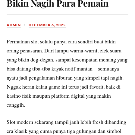
Bikin Nagih Para Pemain
ADMIN
DECEMBER 6, 2025
Permainan slot selalu punya cara sendiri buat bikin
orang penasaran. Dari lampu warna-warni, efek suara
yang bikin deg-degan, sampai kesempatan menang yang
bisa datang tiba-tiba kayak notif mantan—semuanya
nyatu jadi pengalaman hiburan yang simpel tapi nagih.
Nggak heran kalau game ini terus jadi favorit, baik di
kasino fisik maupun platform digital yang makin
canggih.
Slot modern sekarang tampil jauh lebih fresh dibanding
era klasik yang cuma punya tiga gulungan dan simbol