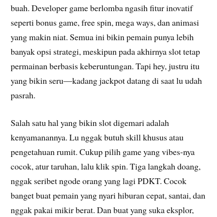
buah. Developer game berlomba ngasih fitur inovatif
seperti bonus game, free spin, mega ways, dan animasi
yang makin niat. Semua ini bikin pemain punya lebih
banyak opsi strategi, meskipun pada akhirnya slot tetap
permainan berbasis keberuntungan. Tapi hey, justru itu
yang bikin seru—kadang jackpot datang di saat lu udah
pasrah.
Salah satu hal yang bikin slot digemari adalah
kenyamanannya. Lu nggak butuh skill khusus atau
pengetahuan rumit. Cukup pilih game yang vibes-nya
cocok, atur taruhan, lalu klik spin. Tiga langkah doang,
nggak seribet ngode orang yang lagi PDKT. Cocok
banget buat pemain yang nyari hiburan cepat, santai, dan
nggak pakai mikir berat. Dan buat yang suka eksplor,