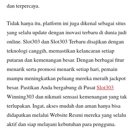
dan terpercaya.
Tidak hanya itu, platform ini juga dikenal sebagai situs
yang selalu update dengan inovasi terbaru di dunia judi
online. Slot303 dan Slot303 Terbaru disajikan dengan
teknologi canggih, memastikan kelancaran setiap
putaran dan kemenangan besar. Dengan berbagai fitur
menarik serta promosi menarik setiap hari, pemain
mampu meningkatkan peluang mereka meraih jackpot
besar. Pastikan Anda bergabung di Pusat
Slot303
Winning303 dan nikmati sensasi kemenangan yang tak
terlupakan. Ingat, akses mudah dan aman hanya bisa
didapatkan melalui Website Resmi mereka yang selalu
aktif dan siap melayani kebutuhan para pengguna.