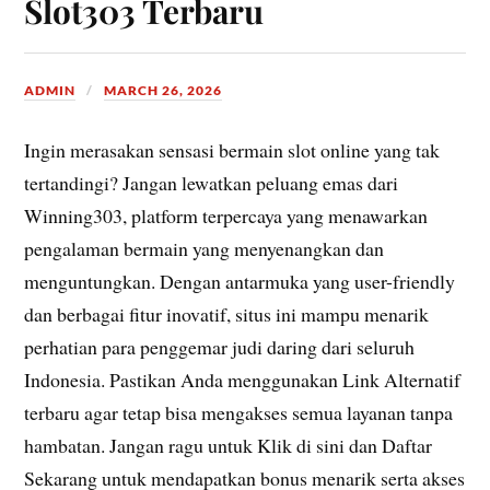
Slot303 Terbaru
ADMIN
MARCH 26, 2026
Ingin merasakan sensasi bermain slot online yang tak
tertandingi? Jangan lewatkan peluang emas dari
Winning303, platform terpercaya yang menawarkan
pengalaman bermain yang menyenangkan dan
menguntungkan. Dengan antarmuka yang user-friendly
dan berbagai fitur inovatif, situs ini mampu menarik
perhatian para penggemar judi daring dari seluruh
Indonesia. Pastikan Anda menggunakan Link Alternatif
terbaru agar tetap bisa mengakses semua layanan tanpa
hambatan. Jangan ragu untuk Klik di sini dan Daftar
Sekarang untuk mendapatkan bonus menarik serta akses