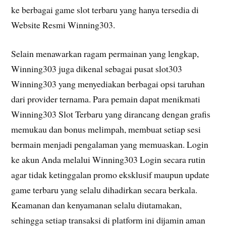
ke berbagai game slot terbaru yang hanya tersedia di
Website Resmi Winning303.
Selain menawarkan ragam permainan yang lengkap,
Winning303 juga dikenal sebagai pusat slot303
Winning303 yang menyediakan berbagai opsi taruhan
dari provider ternama. Para pemain dapat menikmati
Winning303 Slot Terbaru yang dirancang dengan grafis
memukau dan bonus melimpah, membuat setiap sesi
bermain menjadi pengalaman yang memuaskan. Login
ke akun Anda melalui Winning303 Login secara rutin
agar tidak ketinggalan promo eksklusif maupun update
game terbaru yang selalu dihadirkan secara berkala.
Keamanan dan kenyamanan selalu diutamakan,
sehingga setiap transaksi di platform ini dijamin aman